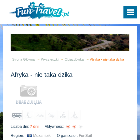
Strona Główna
Wyczieczki
Objazdówka
Afryka - nie taka dzika
Afryka - nie taka dzika
Liczba dni:
7 dni
Aktywność:
Region:
Mozambik
Organizator:
FunSail