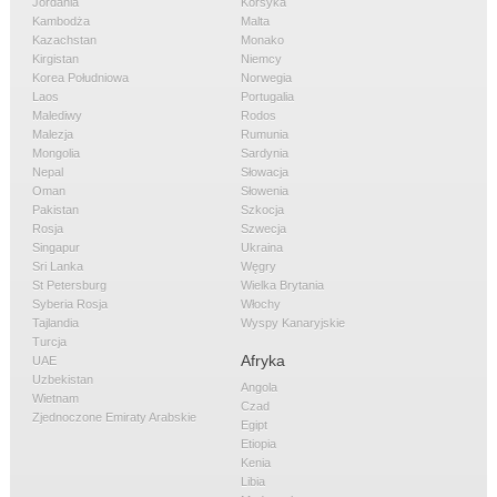
Jordania
Korsyka
Kambodża
Malta
Kazachstan
Monako
Kirgistan
Niemcy
Korea Południowa
Norwegia
Laos
Portugalia
Malediwy
Rodos
Malezja
Rumunia
Mongolia
Sardynia
Nepal
Słowacja
Oman
Słowenia
Pakistan
Szkocja
Rosja
Szwecja
Singapur
Ukraina
Sri Lanka
Węgry
St Petersburg
Wielka Brytania
Syberia Rosja
Włochy
Tajlandia
Wyspy Kanaryjskie
Turcja
Afryka
UAE
Uzbekistan
Angola
Wietnam
Czad
Zjednoczone Emiraty Arabskie
Egipt
Etiopia
Kenia
Libia