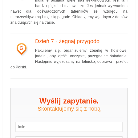
Mulanje posiada wiele tras trekkingowych, jest tam
bardzo pięknie i malowniczo. Jest jednak wyzwaniem
nawet dla doświadczonych taterników ze względu na
nieprzewidywalną i mglistą pogodę. Obiad zjemy w jednym z domów
znajdujących się na trasie.
Dzień 7 - żegnaj przygodo
G
Pakujemy się, organizujemy zbiórkę w hotelowej
jadalni, aby zjeść uroczyste, pożegnalne śniadanie.
Następnie wyjeżdżamy na lotnisko, odprawa i przelot
do Polski.
Wyślij zapytanie.
Skontaktujemy się z Tobą