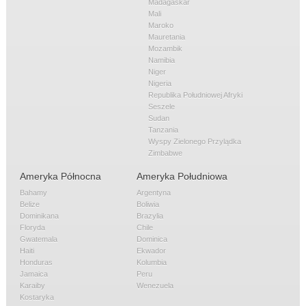
Madagaskar
Mali
Maroko
Mauretania
Mozambik
Namibia
Niger
Nigeria
Republika Południowej Afryki
Seszele
Sudan
Tanzania
Wyspy Zielonego Przylądka
Zimbabwe
Ameryka Północna
Ameryka Południowa
Bahamy
Argentyna
Belize
Boliwia
Dominikana
Brazylia
Floryda
Chile
Gwatemala
Dominica
Haiti
Ekwador
Honduras
Kolumbia
Jamaica
Peru
Karaiby
Wenezuela
Kostaryka