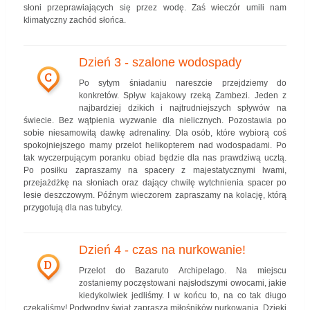
słoni przeprawiających się przez wodę. Zaś wieczór umili nam
klimatyczny zachód słońca.
Dzień 3 - szalone wodospady
C
Po sytym śniadaniu nareszcie przejdziemy do
konkretów. Spływ kajakowy rzeką Zambezi. Jeden z
najbardziej dzikich i najtrudniejszych spływów na
świecie. Bez wątpienia wyzwanie dla nielicznych. Pozostawia po
sobie niesamowitą dawkę adrenaliny. Dla osób, które wybiorą coś
spokojniejszego mamy przelot helikopterem nad wodospadami. Po
tak wyczerpującym poranku obiad będzie dla nas prawdziwą ucztą.
Po posiłku zapraszamy na spacery z majestatycznymi lwami,
przejażdżkę na słoniach oraz dający chwilę wytchnienia spacer po
lesie deszczowym. Późnym wieczorem zapraszamy na kolację, którą
przygotują dla nas tubylcy.
Dzień 4 - czas na nurkowanie!
D
Przelot do Bazaruto Archipelago. Na miejscu
zostaniemy poczęstowani najsłodszymi owocami, jakie
kiedykolwiek jedliśmy. I w końcu to, na co tak długo
czekaliśmy! Podwodny świat zaprasza miłośników nurkowania. Dzięki