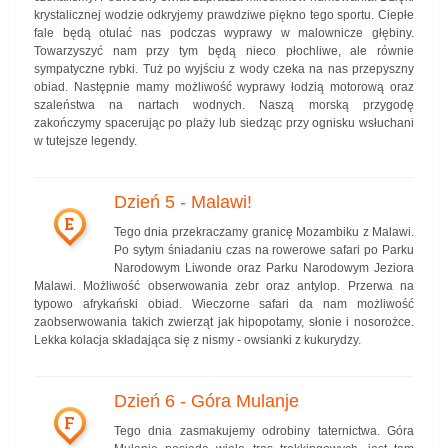
krystalicznej wodzie odkryjemy prawdziwe piękno tego sportu. Ciepłe
fale będą otulać nas podczas wyprawy w malownicze głębiny.
Towarzyszyć nam przy tym będą nieco płochliwe, ale równie
sympatyczne rybki. Tuż po wyjściu z wody czeka na nas przepyszny
obiad. Następnie mamy możliwość wyprawy łodzią motorową oraz
szaleństwa na nartach wodnych. Naszą morską przygodę
zakończymy spacerując po plaży lub siedząc przy ognisku wsłuchani
w tutejsze legendy.
Dzień 5 - Malawi!
E
Tego dnia przekraczamy granicę Mozambiku z Malawi.
Po sytym śniadaniu czas na rowerowe safari po Parku
Narodowym Liwonde oraz Parku Narodowym Jeziora
Malawi. Możliwość obserwowania zebr oraz antylop. Przerwa na
typowo afrykański obiad. Wieczorne safari da nam możliwość
zaobserwowania takich zwierząt jak hipopotamy, słonie i nosorożce.
Lekka kolacja składająca się z nismy - owsianki z kukurydzy.
Dzień 6 - Góra Mulanje
F
Tego dnia zasmakujemy odrobiny taternictwa. Góra