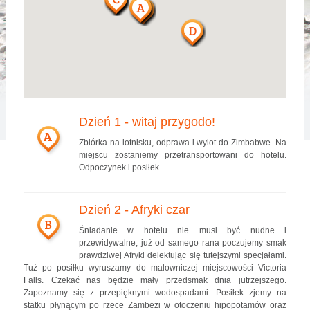
Dzień 1 - witaj przygodo!
A
Zbiórka na lotnisku, odprawa i wylot do Zimbabwe. Na
miejscu zostaniemy przetransportowani do hotelu.
Odpoczynek i posiłek.
Dzień 2 - Afryki czar
B
Śniadanie w hotelu nie musi być nudne i
przewidywalne, już od samego rana poczujemy smak
prawdziwej Afryki delektując się tutejszymi specjałami.
Tuż po posiłku wyruszamy do malowniczej miejscowości Victoria
Falls. Czekać nas będzie mały przedsmak dnia jutrzejszego.
Zapoznamy się z przepięknymi wodospadami. Posiłek zjemy na
statku płynącym po rzece Zambezi w otoczeniu hipopotamów oraz