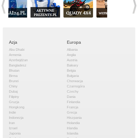
Azja
Europa
Abu Dhabi
Albania
Armenia
Anglia
Azerbejdżan
Austria
Bangladesz
Baleary
Bhutan
Belgia
Birma
Bułgaria
Brunei
Chorwacja
Chiny
Czarnogóra
Dubaj
Czechy
Filipiny
Dania
Gruzja
Finlandia
Hongkong
Francja
Indie
Grecja
Indonezja
Hiszpania
Iran
Holandia
Izrael
Irlandia
Japonia
Islandia