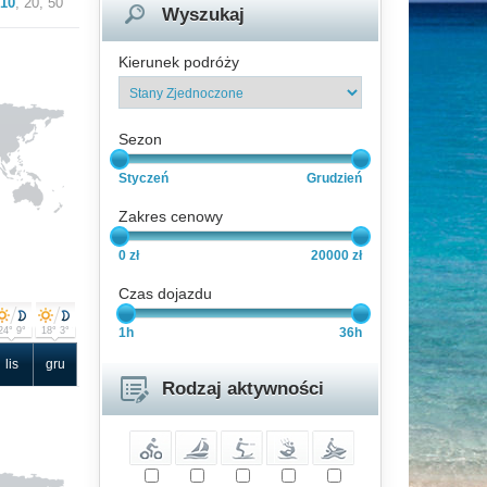
10
,
20
,
50
Wyszukaj
Kierunek podróży
Sezon
Styczeń
Grudzień
Zakres cenowy
0 zł
20000 zł
Czas dojazdu
24° 9°
18° 3°
1h
36h
lis
gru
Rodzaj aktywności