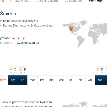
ena
aktywność
czas dojazdu
liczby dni
Wyników:
Śmierci
do najbardziej specyficznych i
ów Stanów Zjednoczonych. Czy odważysz
?
tywność:
ednoczone
Czas dojazdu:
16h
18° 4°
23° 8°
33° 16°
miny
sty
lut
mar
kwi
maj
cze
lip
sie
wrz
paź
 udział w prawdziwym spędzie bydła! To
a i okazja do przetestowania własnego