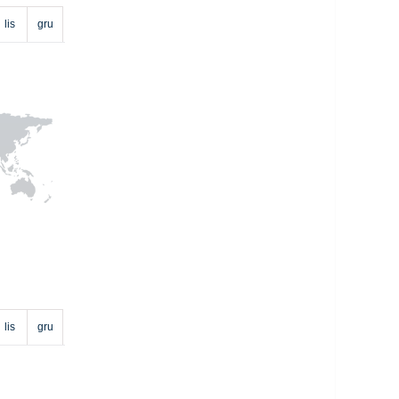
lis
gru
lis
gru