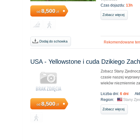
Czas dojazdu:
13h
8,500
od
zł
Zobacz więcej
Dodaj do schowka
Rekomendowane ter
USA - Yellowstone i cuda Dzikiego Zac
Zobacz Stany Zjednocz
czasie naszej wyprawy
wieków niezmiennie z
Liczba dni:
6 dni
Ak
Region:
Stany Zj
8,500
od
zł
Zobacz więcej