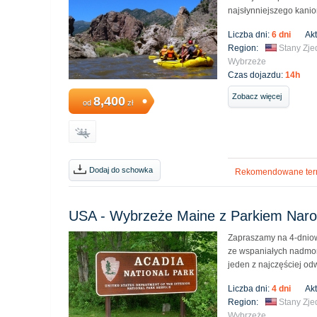
najsłynniejszego kanio
Liczba dni:
6 dni
Ak
Region:
Stany Zj
Wybrzeże
Czas dojazdu:
14h
Zobacz więcej
8,400
od
zł
Dodaj do schowka
Rekomendowane ter
USA - Wybrzeże Maine z Parkiem Nar
Zapraszamy na 4-dnio
ze wspaniałych nadmor
jeden z najczęściej o
Liczba dni:
4 dni
Ak
Region:
Stany Zj
Wybrzeże