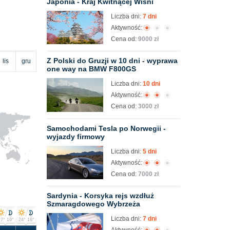
Japonia - Kraj Kwitnącej Wiśni
Liczba dni:
7 dni
Aktywność:
Cena od:
9000 zł
Z Polski do Gruzji w 10 dni - wyprawa
lis
gru
one way na BMW F800GS
Liczba dni:
10 dni
Aktywność:
Cena od:
3000 zł
Samochodami Tesla po Norwegii -
wyjazdy firmowy
Liczba dni:
5 dni
Aktywność:
Cena od:
7000 zł
Sardynia - Korsyka rejs wzdłuż
Szmaragdowego Wybrzeża
Liczba dni:
7 dni
7° 19°
24° 16°