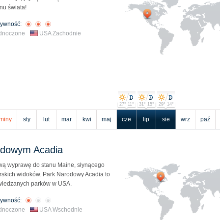
nu świata!
tywność:
ednoczone
USA Zachodnie
27° 11°
31° 15°
29° 14°
miny
sty
lut
mar
kwi
maj
cze
lip
sie
wrz
paź
odowym Acadia
wą wyprawę do stanu Maine, słynącego
skich widoków. Park Narodowy Acadia to
dwiedzanych parków w USA.
tywność:
ednoczone
USA Wschodnie