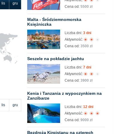
Aktywność:
lis
gru
Cena od:
5500 zł
Malta - Śródziemnomorska
Księżniczka
Liczba dni:
3 dni
Aktywność:
Cena od:
3500 zł
Seszele na pokładzie jachtu
Liczba dni:
7 dni
Aktywność:
Cena od:
3900 zł
Kenia i Tanzania z wypoczynkiem na
Zanzibarze
lis
gru
Liczba dni:
12 dni
Aktywność:
Cena od:
9000 zł
Bezdroża Kirgistanu na czterech