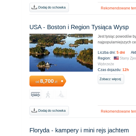
Dodaj do schowka
Rekomendowane ter
USA - Boston i Region Tysiąca Wysp
Jest tysiąc powodów by
najpopularniejszych ce
Liczba dni:
5 dni
Ak
Region:
Stany Zj
Wybrzeże
Czas dojazdu:
12h
Zobacz więcej
8,700
od
zł
Dodaj do schowka
Rekomendowane ter
Floryda - kampery i mini rejs jachtem