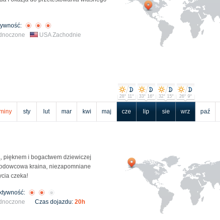
tywność:
ednoczone
USA Zachodnie
28° 11°
33° 16°
32° 15°
26° 9°
miny
sty
lut
mar
kwi
maj
cze
lip
sie
wrz
paź
ą, pięknem i bogactwem dziewiczej
 lodowcowa kraina, niezapomniane
cia czeka!
ktywność:
ednoczone
Czas dojazdu:
20h