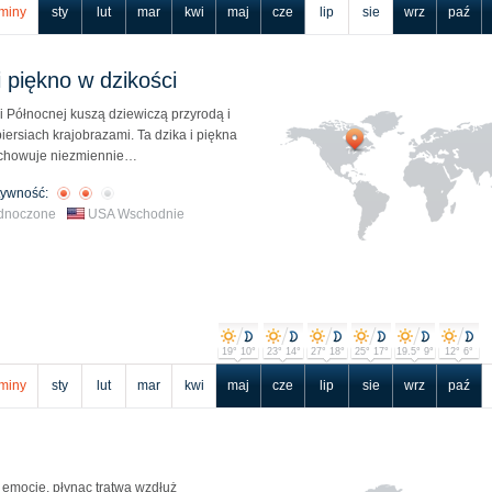
miny
sty
lut
mar
kwi
maj
cze
lip
sie
wrz
paź
i piękno w dzikości
i Północnej kuszą dziewiczą przyrodą i
iersiach krajobrazami. Ta dzika i piękna
zachowuje niezmiennie…
tywność:
ednoczone
USA Wschodnie
19° 10°
23° 14°
27° 18°
25° 17°
19.5° 9°
12° 6°
miny
sty
lut
mar
kwi
maj
cze
lip
sie
wrz
paź
emocje, płynąc tratwą wzdłuż