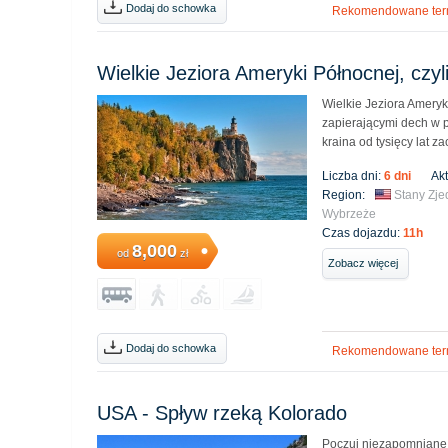
Dodaj do schowka
Rekomendowane ter
Wielkie Jeziora Ameryki Północnej, czyl
Wielkie Jeziora Ameryk
zapierającymi dech w p
kraina od tysięcy lat 
Liczba dni:
6 dni
Ak
Region:
Stany Zj
Wybrzeże
Czas dojazdu:
11h
8,000
od
zł
Zobacz więcej
Dodaj do schowka
Rekomendowane ter
USA - Spływ rzeką Kolorado
Poczuj niezapomniane 