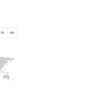
lis
gru