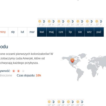
0° 12°
19° 6°
24° 11°
27° 15°
26° 14°
21° 9°
15° 3°
miny
sty
lut
mar
kwi
maj
cze
lip
sie
wrz
paź
hodu
one oczami pierwszych kolonizatorów! W
 zobaczymy cuda Ameryki, które od
achwycają każdego przybysza.
tywność:
ednoczone
Czas dojazdu:
10h
18° 10°
24° 16°
27° 19°
26° 18°