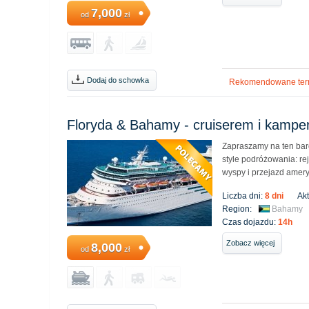
7,000
od
zł
Dodaj do schowka
Rekomendowane ter
Floryda & Bahamy - cruiserem i kamp
Zapraszamy na ten bar
style podróżowania: r
wyspy i przejazd ame
Liczba dni:
8 dni
Ak
Region:
Bahamy
Czas dojazdu:
14h
Zobacz więcej
8,000
od
zł