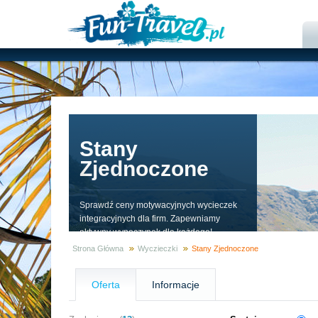
Stany
Zjednoczone
Sprawdź ceny motywacyjnych wycieczek
integracyjnych dla firm. Zapewniamy
aktywny wypoczynek dla każdego!
Strona Główna
Wyczieczki
Stany Zjednoczone
Oferta
Informacje
Zaufali