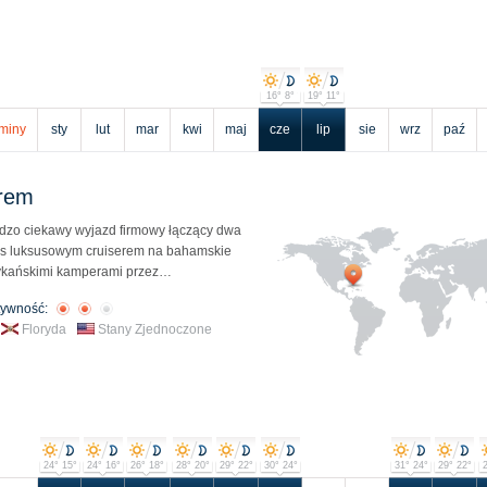
16° 8°
19° 11°
miny
sty
lut
mar
kwi
maj
cze
lip
sie
wrz
paź
erem
dzo ciekawy wyjazd firmowy łączący dwa
ejs luksusowym cruiserem na bahamskie
rykańskimi kamperami przez…
tywność:
Floryda
Stany Zjednoczone
24° 15°
24° 16°
26° 18°
28° 20°
29° 22°
30° 24°
31° 24°
29° 22°
2