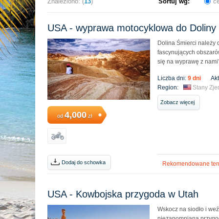
Znaleziono: (
13
)
Sortuj wg:
c
USA - wyprawa motocyklowa do Doliny 
Dolina Śmierci należy 
fascynujących obszar
się na wyprawę z nami
Liczba dni:
9 dni
Ak
Region:
Stany Zj
Zobacz więcej
4,000
od
zł
Dodaj do schowka
Rekomendowane ter
USA - Kowbojska przygoda w Utah
Wskocz na siodło i weź
niezapomniana przygod