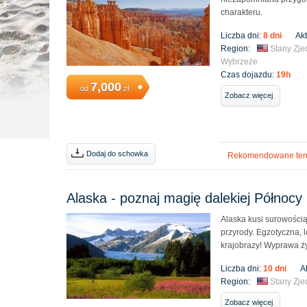
charakteru.
Liczba dni:
8 dni
Ak
Region:
Stany Zj
Wybrzeże
Czas dojazdu:
19h
7,000
od
zł
Zobacz więcej
Dodaj do schowka
Rekomendowane ter
Alaska - poznaj magię dalekiej Północy
Alaska kusi surowości
przyrody. Egzotyczna,
krajobrazy! Wyprawa ży
Liczba dni:
10 dni
A
Region:
Stany Zj
Zobacz więcej