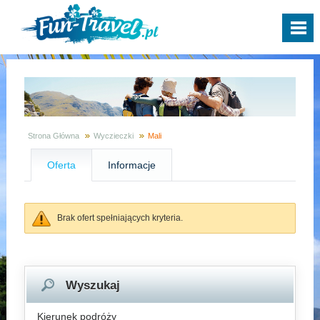
Strona Główna
Wyczieczki
Mali
Oferta
Informacje
Brak ofert spełniających kryteria.
Wyszukaj
Kierunek podróży