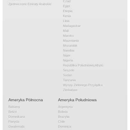
Czad
Zjednoczone Emiraty Arabskie
Egipt
Etiopia
Kenia
Libia
Madagaskar
Mali
Maroko
Mauretania
Mozambik
Namibia
Niger
Nigeria
Republika Południowej Afryki
Seszele
Sudan
Tanzania
Wyspy Zielonego Przylądka
Zimbabwe
Ameryka Północna
Ameryka Południowa
Bahamy
Argentyna
Belize
Boliwia
Dominikana
Brazylia
Floryda
Chile
Gwatemala
Dominica