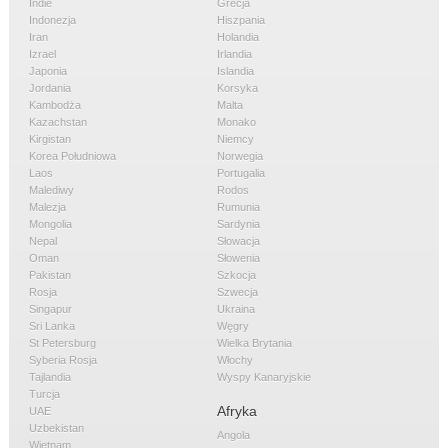
Indie
Grecja
Indonezja
Hiszpania
Iran
Holandia
Izrael
Irlandia
Japonia
Islandia
Jordania
Korsyka
Kambodża
Malta
Kazachstan
Monako
Kirgistan
Niemcy
Korea Południowa
Norwegia
Laos
Portugalia
Malediwy
Rodos
Malezja
Rumunia
Mongolia
Sardynia
Nepal
Słowacja
Oman
Słowenia
Pakistan
Szkocja
Rosja
Szwecja
Singapur
Ukraina
Sri Lanka
Węgry
St Petersburg
Wielka Brytania
Syberia Rosja
Włochy
Tajlandia
Wyspy Kanaryjskie
Turcja
Afryka
UAE
Uzbekistan
Angola
Wietnam