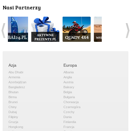
Nasi Partnerzy
Azja
Europa
Abu Dhabi
Albania
Armenia
Anglia
Azerbejdżan
Austria
Bangladesz
Baleary
Bhutan
Belgia
Birma
Bułgaria
Brunei
Chorwacja
Chiny
Czarnogóra
Dubaj
Czechy
Filipiny
Dania
Gruzja
Finlandia
Hongkong
Francja