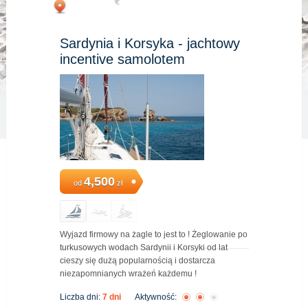
Sardynia i Korsyka - jachtowy
incentive samolotem
4,500
od
zł
Wyjazd firmowy na żagle to jest to ! Żeglowanie po
turkusowych wodach Sardynii i Korsyki od lat
cieszy się dużą popularnością i dostarcza
niezapomnianych wrażeń każdemu !
Liczba dni:
7 dni
Aktywność: