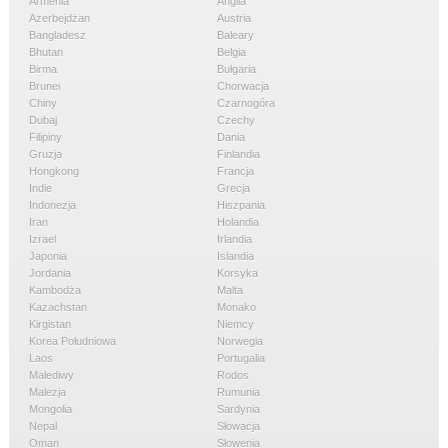
Armenia
Anglia
Azerbejdżan
Austria
Bangladesz
Baleary
Bhutan
Belgia
Birma
Bułgaria
Brunei
Chorwacja
Chiny
Czarnogóra
Dubaj
Czechy
Filipiny
Dania
Gruzja
Finlandia
Hongkong
Francja
Indie
Grecja
Indonezja
Hiszpania
Iran
Holandia
Izrael
Irlandia
Japonia
Islandia
Jordania
Korsyka
Kambodża
Malta
Kazachstan
Monako
Kirgistan
Niemcy
Korea Południowa
Norwegia
Laos
Portugalia
Malediwy
Rodos
Malezja
Rumunia
Mongolia
Sardynia
Nepal
Słowacja
Oman
Słowenia