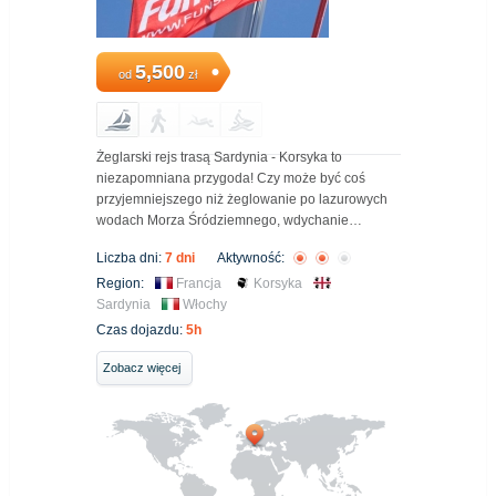
5,500
od
zł
Żeglarski rejs trasą Sardynia - Korsyka to
niezapomniana przygoda! Czy może być coś
przyjemniejszego niż żeglowanie po lazurowych
wodach Morza Śródziemnego, wdychanie…
Liczba dni:
7 dni
Aktywność:
Region:
Francja
Korsyka
Sardynia
Włochy
Czas dojazdu:
5h
Zobacz więcej