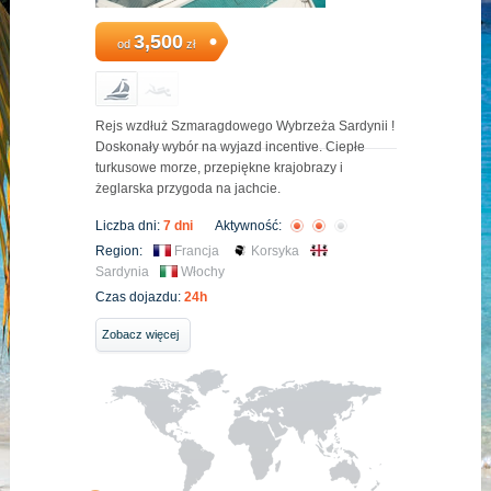
3,500
od
zł
Rejs wzdłuż Szmaragdowego Wybrzeża Sardynii !
Doskonały wybór na wyjazd incentive. Ciepłe
turkusowe morze, przepiękne krajobrazy i
żeglarska przygoda na jachcie.
Liczba dni:
7 dni
Aktywność:
Region:
Francja
Korsyka
Sardynia
Włochy
Czas dojazdu:
24h
Zobacz więcej