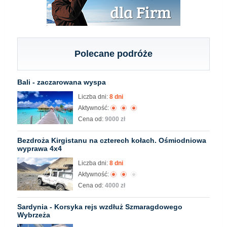
Polecane podróże
Bali - zaczarowana wyspa
Liczba dni:
8 dni
Aktywność:
Cena od:
9000 zł
Bezdroża Kirgistanu na czterech kołach. Ośmiodniowa
wyprawa 4x4
Liczba dni:
8 dni
Aktywność:
Cena od:
4000 zł
Sardynia - Korsyka rejs wzdłuż Szmaragdowego
Wybrzeża