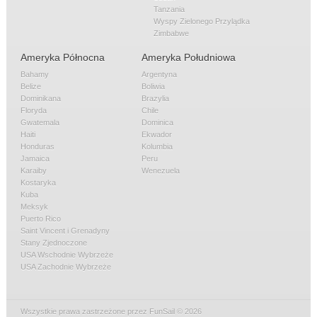
Tanzania
Wyspy Zielonego Przylądka
Zimbabwe
Ameryka Północna
Ameryka Południowa
Bahamy
Argentyna
Belize
Boliwia
Dominikana
Brazylia
Floryda
Chile
Gwatemala
Dominica
Haiti
Ekwador
Honduras
Kolumbia
Jamaica
Peru
Karaiby
Wenezuela
Kostaryka
Kuba
Meksyk
Puerto Rico
Saint Vincent i Grenadyny
Stany Zjednoczone
USA Wschodnie Wybrzeże
USA Zachodnie Wybrzeże
Wszystkie prawa zastrzeżone przez FunSail © 2026