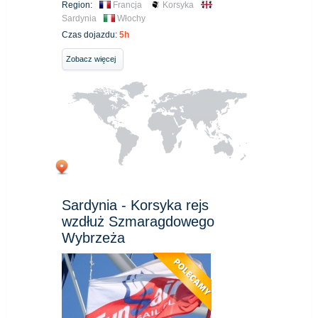
Region:
Francja
Korsyka
Sardynia
Włochy
Czas dojazdu:
5h
Zobacz więcej
Sardynia - Korsyka rejs
wzdłuż Szmaragdowego
Wybrzeża