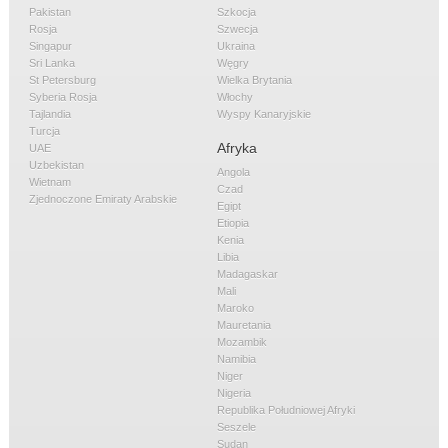
Pakistan
Szkocja
Rosja
Szwecja
Singapur
Ukraina
Sri Lanka
Węgry
St Petersburg
Wielka Brytania
Syberia Rosja
Włochy
Tajlandia
Wyspy Kanaryjskie
Turcja
Afryka
UAE
Uzbekistan
Angola
Wietnam
Czad
Zjednoczone Emiraty Arabskie
Egipt
Etiopia
Kenia
Libia
Madagaskar
Mali
Maroko
Mauretania
Mozambik
Namibia
Niger
Nigeria
Republika Południowej Afryki
Seszele
Sudan