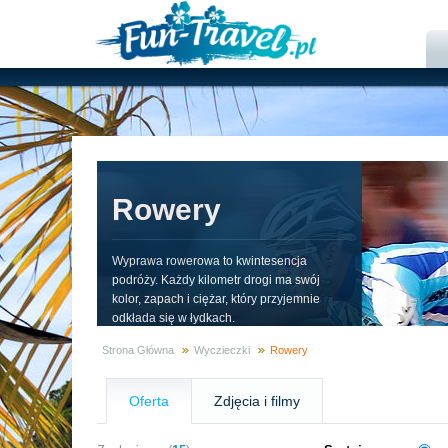
Rowery
Wyprawa rowerowa to kwintesencja
podróży. Każdy kilometr drogi ma swój
kolor, zapach i ciężar, który przyjemnie
odkłada się w łydkach.
Strona Główna
Wyczieczki
Rowery
Oferta
Zdjęcia i filmy
Zaufali