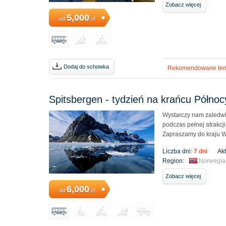
Zobacz więcej
5,000
od
zł
Dodaj do schowka
Rekomendowane ter
Spitsbergen - tydzień na krańcu Północ
Wystarczy nam zaledwie
podczas pełnej atrakcji
Zapraszamy do kraju W
Liczba dni:
7 dni
Ak
Region:
Norwegia
Zobacz więcej
6,000
od
zł