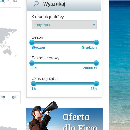
10
,
20
,
50
Wyszukaj
Kierunek podróży
Sezon
Styczeń
Grudzień
Zakres cenowy
0 zł
20000 zł
Czas dojazdu
1h
36h
lis
gru