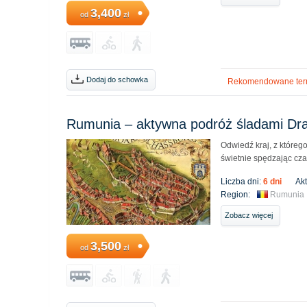
3,400
od
zł
Dodaj do schowka
Rekomendowane ter
Rumunia ‒ aktywna podróż śladami Dra
Odwiedź kraj, z któreg
świetnie spędzając cza
Liczba dni:
6 dni
Ak
Region:
Rumunia
Zobacz więcej
3,500
od
zł