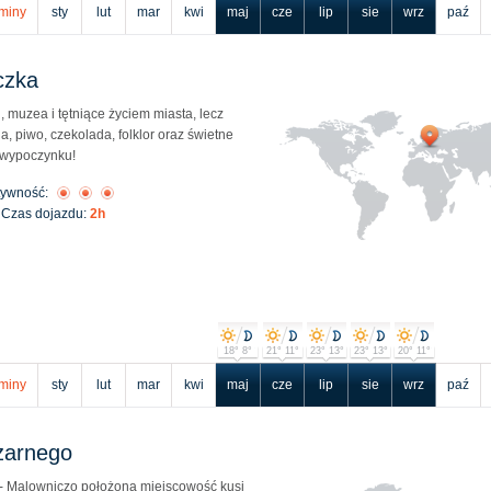
miny
sty
lut
mar
kwi
maj
cze
lip
sie
wrz
paź
czka
i, muzea i tętniące życiem miasta, lecz
, piwo, czekolada, folklor oraz świetne
 wypoczynku!
tywność:
Czas dojazdu:
2h
18° 8°
21° 11°
23° 13°
23° 13°
20° 11°
miny
sty
lut
mar
kwi
maj
cze
lip
sie
wrz
paź
zarnego
" - Malowniczo położona miejscowość kusi