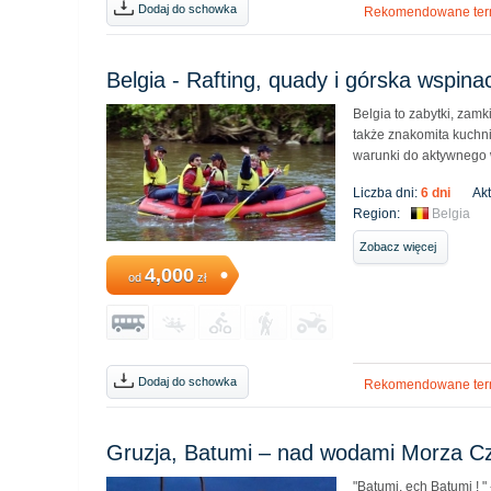
Dodaj do schowka
Rekomendowane ter
Belgia - Rafting, quady i górska wspina
Belgia to zabytki, zamk
także znakomita kuchnia
warunki do aktywnego
Liczba dni:
6 dni
Ak
Region:
Belgia
Zobacz więcej
4,000
od
zł
Dodaj do schowka
Rekomendowane ter
Gruzja, Batumi – nad wodami Morza C
"Batumi, ech Batumi ! 