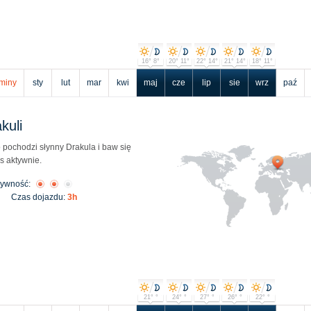
16° 8°
20° 11°
22° 14°
21° 14°
18° 11°
miny
sty
lut
mar
kwi
maj
cze
lip
sie
wrz
paź
kuli
o pochodzi słynny Drakula i baw się
s aktywnie.
tywność:
Czas dojazdu:
3h
21° °
24° °
27° °
26° °
22° °