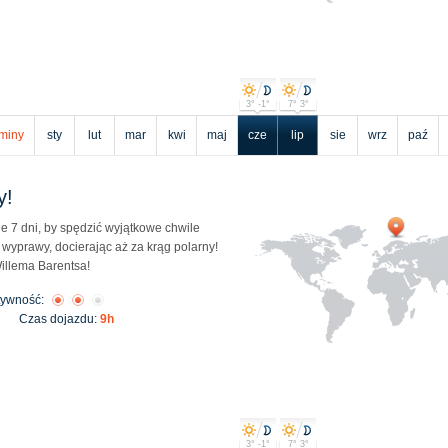
3° -1°
7° 3°
miny
sty
lut
mar
kwi
maj
cze
lip
sie
wrz
paź
y!
 7 dni, by spędzić wyjątkowe chwile
 wyprawy, docierając aż za krąg polarny!
illema Barentsa!
tywność:
Czas dojazdu:
9h
3° -1°
7° 3°