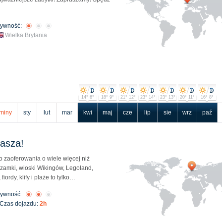
tywność:
Wielka Brytania
14° 6°
18° 9°
21° 12°
23° 14°
23° 13°
20° 11°
16° 8°
miny
sty
lut
mar
kwi
maj
cze
lip
sie
wrz
paź
rasza!
do zaoferowania o wiele więcej niż
zamki, wioski Wikingów, Legoland,
iordy, klify i plaże to tylko…
tywność:
Czas dojazdu:
2h