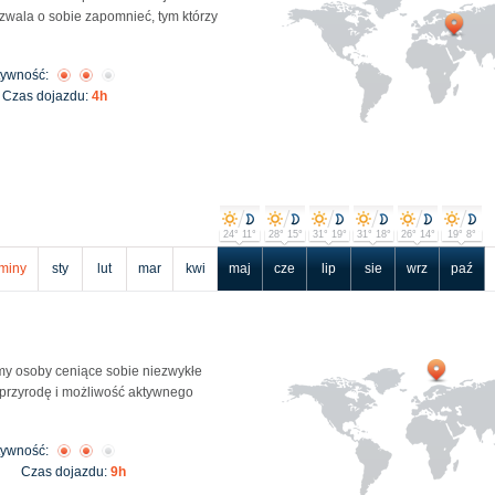
zwala o sobie zapomnieć, tym którzy
tywność:
Czas dojazdu:
4h
24° 11°
28° 15°
31° 19°
31° 18°
26° 14°
19° 8°
miny
sty
lut
mar
kwi
maj
cze
lip
sie
wrz
paź
y osoby ceniące sobie niezwykłe
 przyrodę i możliwość aktywnego
tywność:
Czas dojazdu:
9h