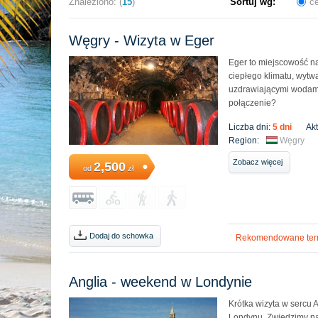
Znaleziono: (
15
)
Sortuj wg:
c
Węgry - Wizyta w Eger
Eger to miejscowość n
ciepłego klimatu, wytw
uzdrawiającymi wodami
połączenie?
Liczba dni:
5 dni
Ak
Region:
Węgry
Zobacz więcej
2,500
od
zł
Dodaj do schowka
Rekomendowane ter
Anglia - weekend w Londynie
Krótka wizyta w sercu 
Londynu. Zwiedzimy na