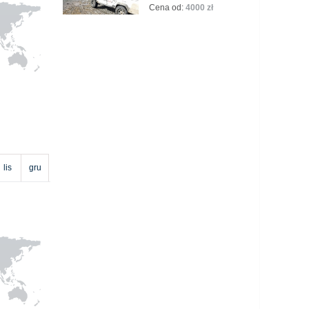
Cena od:
4000 zł
lis
gru