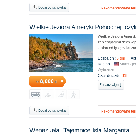
Dodaj do schowka
Rekomendowane ter
Wielkie Jeziora Ameryki Północnej, czyl
Wielkie Jeziora Ameryk
zapierającymi dech w p
kraina od tysięcy lat 
Liczba dni:
6 dni
Ak
Region:
Stany Zj
Wybrzeże
Czas dojazdu:
11h
8,000
od
zł
Zobacz więcej
Dodaj do schowka
Rekomendowane ter
Wenezuela- Tajemnice Isla Margarita