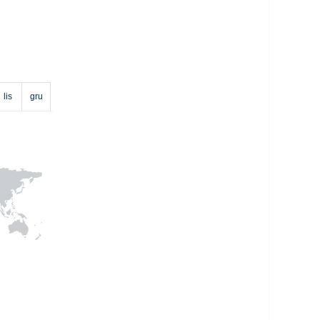
lis
gru