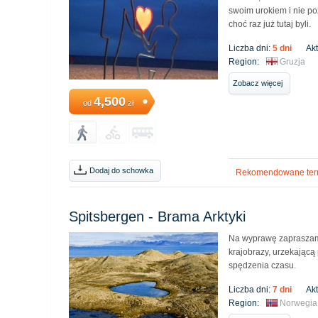
swoim urokiem i nie po
choć raz już tutaj byli.
Liczba dni:
5 dni
Ak
Region:
Gruzja
Zobacz więcej
4,500
od
zł
Dodaj do schowka
Rekomendowane ter
Spitsbergen - Brama Arktyki
Na wyprawę zapraszam
krajobrazy, urzekającą
spędzenia czasu.
Liczba dni:
7 dni
Ak
Region:
Norwegia