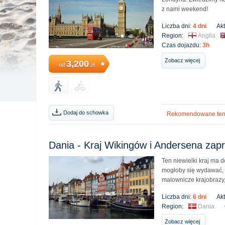
z nami weekend!
Liczba dni:
4 dni
Ak
Region:
Anglia
Czas dojazdu:
3h
Zobacz więcej
3,200
od
zł
Dodaj do schowka
Rekomendowane ter
Dania - Kraj Wikingów i Andersena zap
Ten niewielki kraj ma 
mogłoby się wydawać, 
malownicze krajobrazy, f
Liczba dni:
6 dni
Ak
Region:
Dania
Zobacz więcej