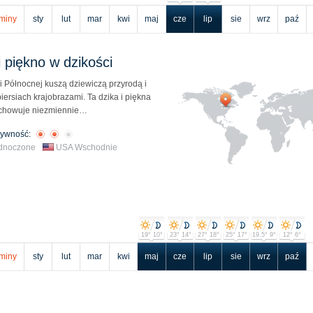
miny
sty
lut
mar
kwi
maj
cze
lip
sie
wrz
paź
i piękno w dzikości
i Północnej kuszą dziewiczą przyrodą i
iersiach krajobrazami. Ta dzika i piękna
zachowuje niezmiennie…
tywność:
ednoczone
USA Wschodnie
19° 10°
23° 14°
27° 18°
25° 17°
19.5° 9°
12° 6°
miny
sty
lut
mar
kwi
maj
cze
lip
sie
wrz
paź