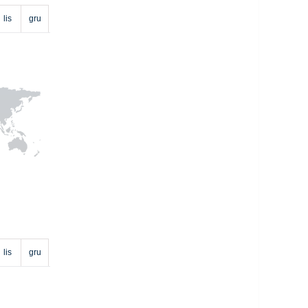
lis
gru
lis
gru