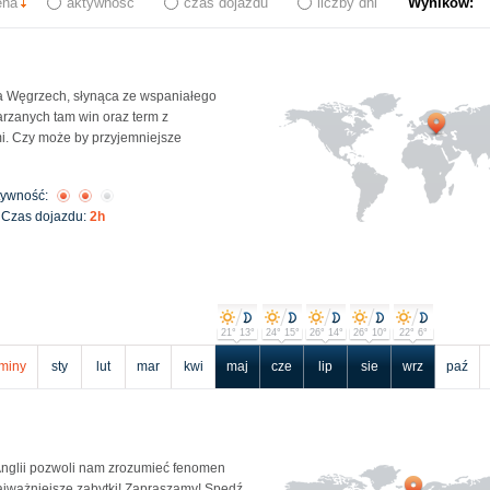
ena
aktywność
czas dojazdu
liczby dni
Wyników:
a Węgrzech, słynąca ze wspaniałego
arzanych tam win oraz term z
. Czy może by przyjemniejsze
tywność:
Czas dojazdu:
2h
21° 13°
24° 15°
26° 14°
26° 10°
22° 6°
miny
sty
lut
mar
kwi
maj
cze
lip
sie
wrz
paź
Anglii pozwoli nam zrozumieć fenomen
jważniejsze zabytki! Zapraszamy! Spędź