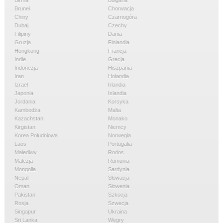
Brunei
Chorwacja
Chiny
Czarnogóra
Dubaj
Czechy
Filipiny
Dania
Gruzja
Finlandia
Hongkong
Francja
Indie
Grecja
Indonezja
Hiszpania
Iran
Holandia
Izrael
Irlandia
Japonia
Islandia
Jordania
Korsyka
Kambodża
Malta
Kazachstan
Monako
Kirgistan
Niemcy
Korea Południowa
Norwegia
Laos
Portugalia
Malediwy
Rodos
Malezja
Rumunia
Mongolia
Sardynia
Nepal
Słowacja
Oman
Słowenia
Pakistan
Szkocja
Rosja
Szwecja
Singapur
Ukraina
Sri Lanka
Węgry