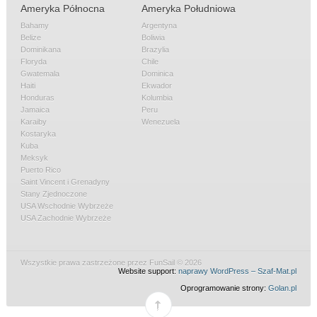
Ameryka Północna
Ameryka Południowa
Bahamy
Argentyna
Belize
Boliwia
Dominikana
Brazylia
Floryda
Chile
Gwatemala
Dominica
Haiti
Ekwador
Honduras
Kolumbia
Jamaica
Peru
Karaiby
Wenezuela
Kostaryka
Kuba
Meksyk
Puerto Rico
Saint Vincent i Grenadyny
Stany Zjednoczone
USA Wschodnie Wybrzeże
USA Zachodnie Wybrzeże
Wszystkie prawa zastrzeżone przez FunSail © 2026
Website support:
naprawy WordPress – Szaf-Mat.pl
Oprogramowanie strony:
Golan.pl