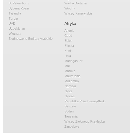
St Petersburg
Wielka Brytania
Syberia Rosja
Włochy
Tajlandia
Wyspy Kanaryjskie
Turcja
Afryka
UAE
Uzbekistan
Angola
Wietnam
Czad
Zjednoczone Emiraty Arabskie
Egipt
Etiopia
Kenia
Libia
Madagaskar
Mali
Maroko
Mauretania
Mozambik
Namibia
Niger
Nigeria
Republika Południowej Afryki
Seszele
Sudan
Tanzania
Wyspy Zielonego Przylądka
Zimbabwe