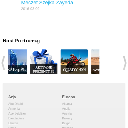
Meczet Szejka Zayeda
2016-03-09
Nasi Partnerzy
Azja
Europa
Abu Dhabi
Albania
Armenia
Anglia
Azerbejdżan
Austria
Bangladesz
Baleary
Bhutan
Belgia
Birma
Bułgaria