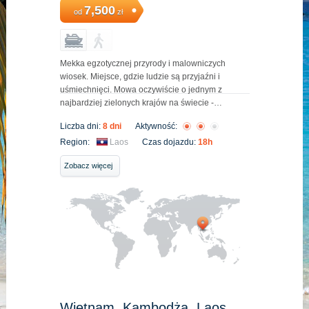
7,500
od
zł
Mekka egzotycznej przyrody i malowniczych
wiosek. Miejsce, gdzie ludzie są przyjaźni i
uśmiechnięci. Mowa oczywiście o jednym z
najbardziej zielonych krajów na świecie -…
Liczba dni:
8 dni
Aktywność:
Region:
Laos
Czas dojazdu:
18h
Zobacz więcej
Wietnam, Kambodża, Laos