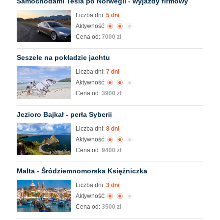
Samochodami Tesla po Norwegii - wyjazdy firmowy
Liczba dni:
5 dni
Aktywność:
Cena od:
7000 zł
Seszele na pokładzie jachtu
Liczba dni:
7 dni
Aktywność:
Cena od:
3900 zł
Jezioro Bajkał - perła Syberii
Liczba dni:
8 dni
Aktywność:
Cena od:
9400 zł
Malta - Śródziemnomorska Księżniczka
Liczba dni:
3 dni
Aktywność:
Cena od:
3500 zł