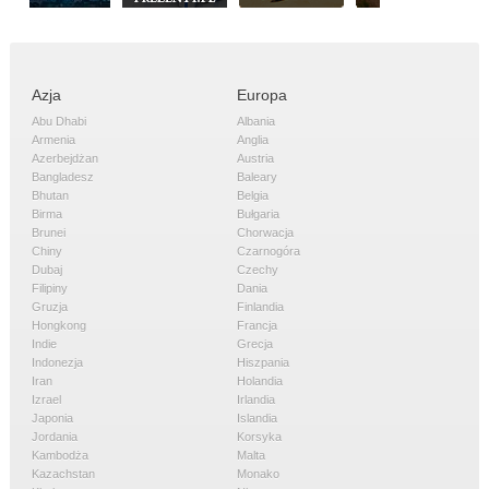
Azja
Europa
Abu Dhabi
Albania
Armenia
Anglia
Azerbejdżan
Austria
Bangladesz
Baleary
Bhutan
Belgia
Birma
Bułgaria
Brunei
Chorwacja
Chiny
Czarnogóra
Dubaj
Czechy
Filipiny
Dania
Gruzja
Finlandia
Hongkong
Francja
Indie
Grecja
Indonezja
Hiszpania
Iran
Holandia
Izrael
Irlandia
Japonia
Islandia
Jordania
Korsyka
Kambodża
Malta
Kazachstan
Monako