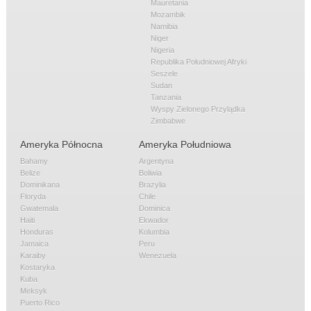
Mauretania
Mozambik
Namibia
Niger
Nigeria
Republika Południowej Afryki
Seszele
Sudan
Tanzania
Wyspy Zielonego Przylądka
Zimbabwe
Ameryka Północna
Ameryka Południowa
Bahamy
Argentyna
Belize
Boliwia
Dominikana
Brazylia
Floryda
Chile
Gwatemala
Dominica
Haiti
Ekwador
Honduras
Kolumbia
Jamaica
Peru
Karaiby
Wenezuela
Kostaryka
Kuba
Meksyk
Puerto Rico