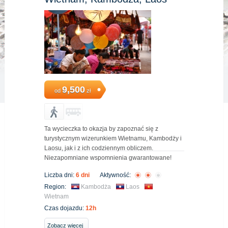
9,500
od
zł
Ta wycieczka to okazja by zapoznać się z
turystycznym wizerunkiem Wietnamu, Kambodży i
Laosu, jak i z ich codziennym obliczem.
Niezapomniane wspomnienia gwarantowane!
Liczba dni:
6 dni
Aktywność:
Region:
Kambodża
Laos
Wietnam
Czas dojazdu:
12h
Zobacz więcej