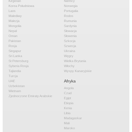
Kirgistan
Niemcy
Korea Południowa
Norwegia
Laos
Portugalia
Malediwy
Rodos
Malezja
Rumunia
Mongolia
Sardynia
Nepal
Słowacja
Oman
Słowenia
Pakistan
Szkocja
Rosja
Szwecja
Singapur
Ukraina
Sri Lanka
Węgry
St Petersburg
Wielka Brytania
Syberia Rosja
Włochy
Tajlandia
Wyspy Kanaryjskie
Turcja
Afryka
UAE
Uzbekistan
Angola
Wietnam
Czad
Zjednoczone Emiraty Arabskie
Egipt
Etiopia
Kenia
Libia
Madagaskar
Mali
Maroko