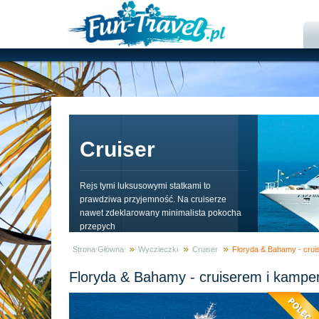
Cruiser
Rejs tymi luksusowymi statkami to
prawdziwa przyjemność. Na cruiserze
nawet zdeklarowany minimalista pokocha
przepych
Strona Główna
Wyczieczki
Cruiser
Floryda & Bahamy - cru
Floryda & Bahamy - cruiserem i kamp
Zaufali