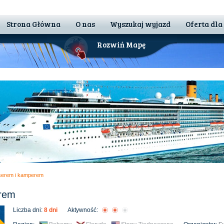
Strona Główna
O nas
Wyszukaj wyjazd
Oferta dla
Rozwiń Mapę
iserem i kamperem
erem
Liczba dni:
8 dni
Aktywność:
 Nam