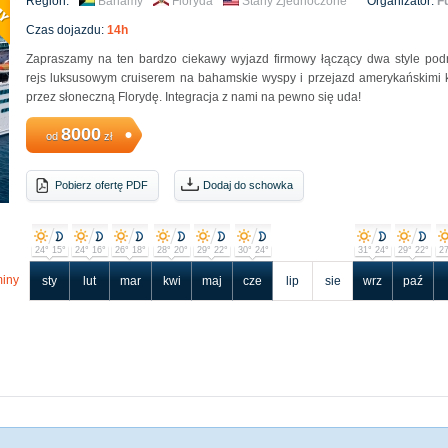
Region:
Bahamy
Floryda
Stany Zjednoczone
Organizator:
F
Czas dojazdu:
14h
Zapraszamy na ten bardzo ciekawy wyjazd firmowy łączący dwa style pod
rejs luksusowym cruiserem na bahamskie wyspy i przejazd amerykańskimi
przez słoneczną Florydę. Integracja z nami na pewno się uda!
8000
od
zł
Pobierz ofertę PDF
Dodaj do schowka
24° 15°
24° 16°
26° 18°
28° 20°
29° 22°
30° 24°
31° 24°
29° 22°
27
iny
sty
lut
mar
kwi
maj
cze
lip
sie
wrz
paź