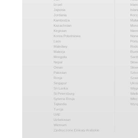
Izrael
Irlan
Japonia
Islan
Jordania
Kors
Kambodża
Malt
Kazachstan
Mon
Kirgistan
Niem
Korea Południowa
Norw
Laos
Portu
Malediwy
Rod
Malezja
Rumu
Mongolia
Sard
Nepal
Słow
Oman
Słow
Pakistan
Szko
Rosja
Szwe
Singapur
Ukra
Sri Lanka
Węg
St Petersburg
Wielk
Syberia Rosja
Włoc
Tajlandia
Wysp
Turcja
UAE
Uzbekistan
Wietnam
Zjednoczone Emiraty Arabskie