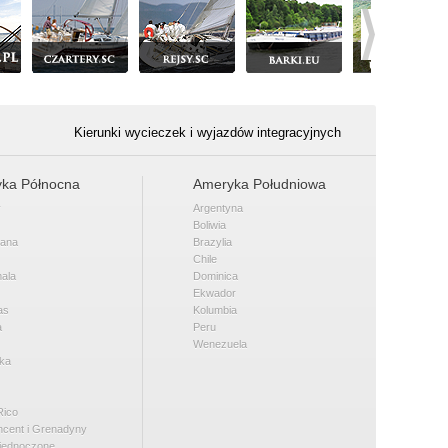
Kierunki wycieczek i wyjazdów integracyjnych
ka Północna
Ameryka Południowa
y
Argentyna
Boliwia
kana
Brazylia
Chile
ala
Dominica
Ekwador
as
Kolumbia
a
Peru
Wenezuela
ka
Rico
incent i Grenadyny
jednoczone