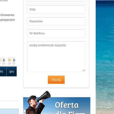
unSail
różowania:
 kamperami
° 19°
24° 16°
lis
gru