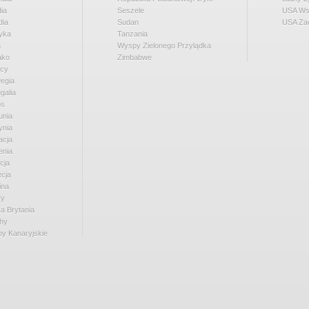
dia
Seszele
USA Ws
dia
Sudan
USA Za
yka
Tanzania
a
Wyspy Zielonego Przylądka
ako
Zimbabwe
cy
egia
galia
os
nia
ynia
acja
enia
cja
cja
ina
ry
a Brytania
hy
y Kanaryjskie