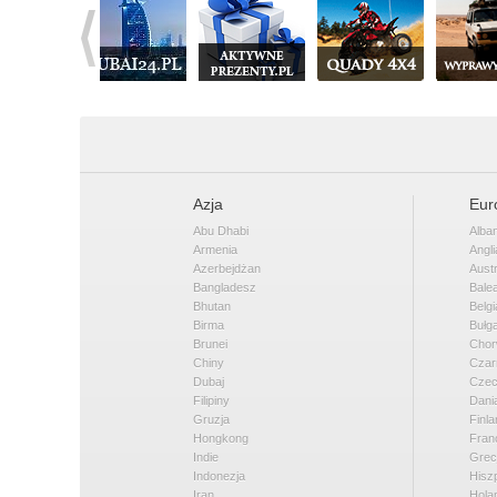
Azja
Eur
Abu Dhabi
Alban
Armenia
Angli
Azerbejdżan
Austr
Bangladesz
Bale
Bhutan
Belgi
Birma
Bułga
Brunei
Chor
Chiny
Czar
Dubaj
Cze
Filipiny
Dani
Gruzja
Finla
Hongkong
Fran
Indie
Grec
Indonezja
Hisz
Iran
Hola