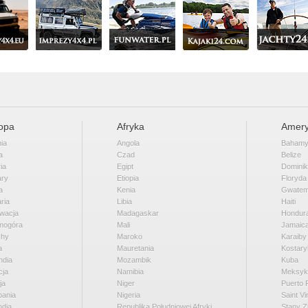
opa
Afryka
Amery
ia
Angola
Baham
a
Czad
Belize
ia
Egipt
Domini
ary
Etiopia
Floryda
a
Kenia
Gwatem
ria
Libia
Haiti
wacja
Madagaskar
Hondur
nogóra
Mali
Jamaic
chy
Maroko
Karaiby
a
Mauretania
Kostary
ndia
Mozambik
Kuba
cja
Namibia
Meksyk
ja
Niger
Puerto 
pania
Nigeria
Saint V
ndia
Republika Południowej Afryki
Stany Z