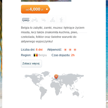
4,000
od
zł
Belgia to zabytki, zamki, muzea i tętniące życiem
miasta, lecz także znakomita kuchnia, piwo,
czekolada, folklor oraz świetne warunki do
aktywnego wypoczynku!
Liczba dni:
6 dni
Aktywność:
Region:
Belgia
Czas dojazdu:
2h
Zobacz więcej