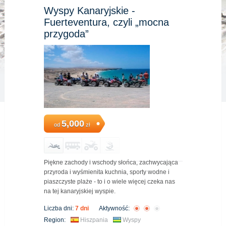
Wyspy Kanaryjskie -
Fuerteventura, czyli „mocna
przygoda”
5,000
od
zł
Piękne zachody i wschody słońca, zachwycająca
przyroda i wyśmienita kuchnia, sporty wodne i
piaszczyste plaże - to i o wiele więcej czeka nas
na tej kanaryjskiej wyspie.
Liczba dni:
7 dni
Aktywność:
Region:
Hiszpania
Wyspy