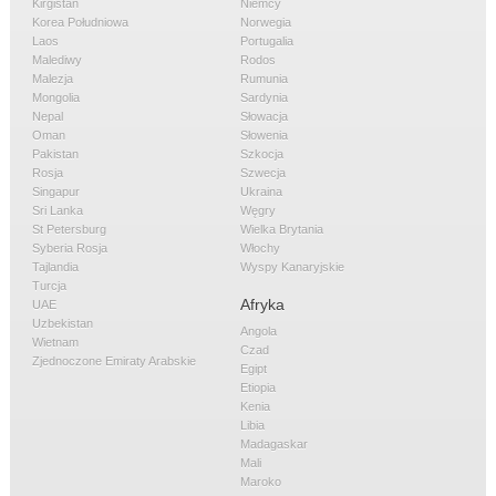
Kirgistan
Niemcy
Korea Południowa
Norwegia
Laos
Portugalia
Malediwy
Rodos
Malezja
Rumunia
Mongolia
Sardynia
Nepal
Słowacja
Oman
Słowenia
Pakistan
Szkocja
Rosja
Szwecja
Singapur
Ukraina
Sri Lanka
Węgry
St Petersburg
Wielka Brytania
Syberia Rosja
Włochy
Tajlandia
Wyspy Kanaryjskie
Turcja
Afryka
UAE
Uzbekistan
Angola
Wietnam
Czad
Zjednoczone Emiraty Arabskie
Egipt
Etiopia
Kenia
Libia
Madagaskar
Mali
Maroko