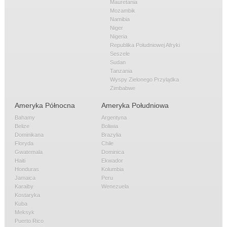
Mauretania
Mozambik
Namibia
Niger
Nigeria
Republika Południowej Afryki
Seszele
Sudan
Tanzania
Wyspy Zielonego Przylądka
Zimbabwe
Ameryka Północna
Ameryka Południowa
Bahamy
Argentyna
Belize
Boliwia
Dominikana
Brazylia
Floryda
Chile
Gwatemala
Dominica
Haiti
Ekwador
Honduras
Kolumbia
Jamaica
Peru
Karaiby
Wenezuela
Kostaryka
Kuba
Meksyk
Puerto Rico