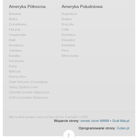
Ameryka Północna
Ameryka Południowa
Bahamy
Argentyna
Belize
Boliwia
Dominikana
Brazylia
Floryda
Chile
Gwatemala
Dominica
Haiti
Ekwador
Honduras
Kolumbia
Jamaica
Peru
Karaiby
Wenezuela
Kostaryka
Kuba
Meksyk
Puerto Rico
Saint Vincent i Grenadyny
Stany Zjednoczone
USA Wschodnie Wybrzeże
USA Zachodnie Wybrzeże
Wszystkie prawa zastrzeżone przez FunSail © 2026
Wsparcie strony:
serwis stron WWW • Szaf-Mat.pl
Oprogramowanie strony:
Golan.pl