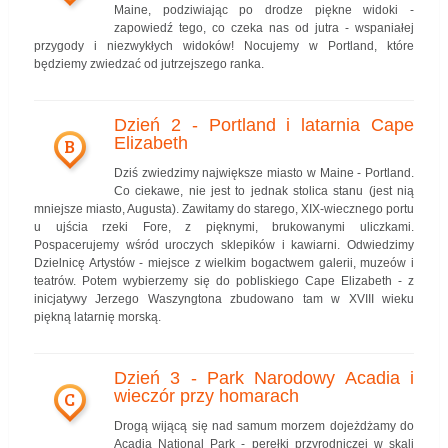
Maine, podziwiając po drodze piękne widoki -
zapowiedź tego, co czeka nas od jutra - wspaniałej
przygody i niezwykłych widoków! Nocujemy w Portland, które
będziemy zwiedzać od jutrzejszego ranka.
Dzień 2 - Portland i latarnia Cape
Elizabeth
B
Dziś zwiedzimy największe miasto w Maine - Portland.
Co ciekawe, nie jest to jednak stolica stanu (jest nią
mniejsze miasto, Augusta). Zawitamy do starego, XIX-wiecznego portu
u ujścia rzeki Fore, z pięknymi, brukowanymi uliczkami.
Pospacerujemy wśród uroczych sklepików i kawiarni. Odwiedzimy
Dzielnicę Artystów - miejsce z wielkim bogactwem galerii, muzeów i
teatrów. Potem wybierzemy się do pobliskiego Cape Elizabeth - z
inicjatywy Jerzego Waszyngtona zbudowano tam w XVIII wieku
piękną latarnię morską.
Dzień 3 - Park Narodowy Acadia i
wieczór przy homarach
C
Drogą wijącą się nad samum morzem dojeżdżamy do
Acadia National Park - perełki przyrodniczej w skali