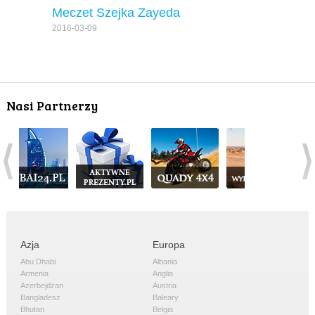
Meczet Szejka Zayeda
2016-03-09
Nasi Partnerzy
Azja
Europa
Abu Dhabi
Albania
Armenia
Anglia
Azerbejdżan
Austria
Bangladesz
Baleary
Bhutan
Belgia