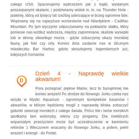
całego USA. Spacerujemy wybrzeżem jak z bajki, wysłanym
poszarpanymi skałami, i podziwiamy widok m. in. na Thunder Hole -
jaskinię, którą od tysięcy lat rzeźbią uderzające w brzeg ogromne fale.
Wspinamy się na najwyższe wzniesienie nad Atlantykiem - Cadillac
Mountain. Po tym wyczynie odpoczywamy na pokładzie statku, który
poniesie nas wzdłuż wybrzeża, między zapomniane, skaliste wysepki
lub w stronę otwartego morza - gdzie zobaczymy okazy morskiej
fauny, jak foki czy orły. Koniec dnia zastanie nas w ślicznym
miasteczku Bar Harbor, gdzie skosztujemy legendarnych już,
tutejszych homarów.
Dzień 4 - Naprawdę wielkie
akwarium!
D
Pora pożegnać piękne Maine, lecz to bynajmniej nie
koniec wrażeń! Po drodze do Nowego Jorku czeka nas
wizyta w Mystic Aquarium - ogromnym kompleksie basenów i
akwariów, w którym będziemy mogli z naprawdę bliska zobaczyć
gatunki zwierząt morskich z całego świata. Prócz fok i lwów morskich
spotkamy tam wieloryby, rekiny czy pingwiny. Dla niektórych
wspaniałym przeżyciem może być uczestniczenie w karmieniu
rekinów :) Wieczorem wracamy do Nowego Jorku, a potem, pełni
wrażeń i energii - do Polski.