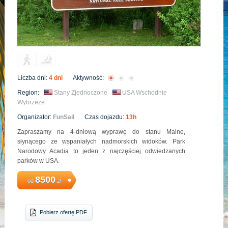
Liczba dni:
4 dni
Aktywność:
Region:
Stany Zjednoczone
USA Wschodnie
Wybrzeże
Organizator:
FunSail
Czas dojazdu:
13h
Zapraszamy na 4-dniową wyprawę do stanu Maine,
słynącego ze wspaniałych nadmorskich widoków. Park
Narodowy Acadia to jeden z najczęściej odwiedzanych
parków w USA.
8500
od
zł
Pobierz ofertę PDF