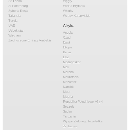
Sri Lanka
Węgry
St Petersburg
Wielka Brytania
Syberia Rosja
Włochy
Tajlandia
Wyspy Kanaryjskie
Turcja
Afryka
UAE
Uzbekistan
Angola
Wietnam
Czad
Zjednoczone Emiraty Arabskie
Egipt
Etiopia
Kenia
Libia
Madagaskar
Mali
Maroko
Mauretania
Mozambik
Namibia
Niger
Nigeria
Republika Południowej Afryki
Seszele
Sudan
Tanzania
Wyspy Zielonego Przylądka
Zimbabwe