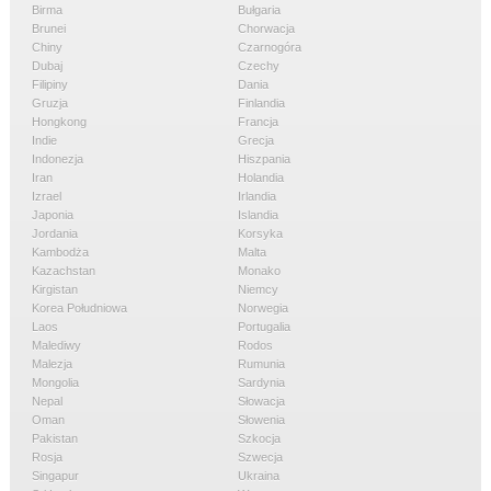
Birma
Bułgaria
Brunei
Chorwacja
Chiny
Czarnogóra
Dubaj
Czechy
Filipiny
Dania
Gruzja
Finlandia
Hongkong
Francja
Indie
Grecja
Indonezja
Hiszpania
Iran
Holandia
Izrael
Irlandia
Japonia
Islandia
Jordania
Korsyka
Kambodża
Malta
Kazachstan
Monako
Kirgistan
Niemcy
Korea Południowa
Norwegia
Laos
Portugalia
Malediwy
Rodos
Malezja
Rumunia
Mongolia
Sardynia
Nepal
Słowacja
Oman
Słowenia
Pakistan
Szkocja
Rosja
Szwecja
Singapur
Ukraina