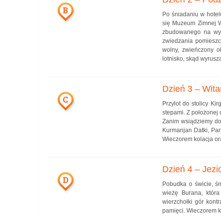
B
Po śniadaniu w hotel
się Muzeum Zimnej Wo
zbudowanego na wyp
zwiedzania pomieszcz
wolny, zwieńczony ob
lotnisko, skąd wyrusz
Dzień 3 – Wita
C
Przylot do stolicy K
stepami. Z położonej 
Zanim wsiądziemy do
Kurmanjan Datki, Par
Wieczorem kolacja ora
Dzień 4 – Jezio
D
Pobudka o świcie, ś
wieżę Burana, która
wierzchołki gór kont
pamięci. Wieczorem ko