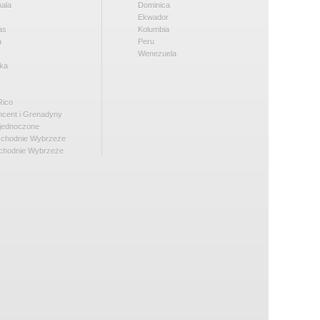
ala
Dominica
Ekwador
as
Kolumbia
a
Peru
Wenezuela
ka
Rico
incent i Grenadyny
jednoczone
chodnie Wybrzeże
chodnie Wybrzeże