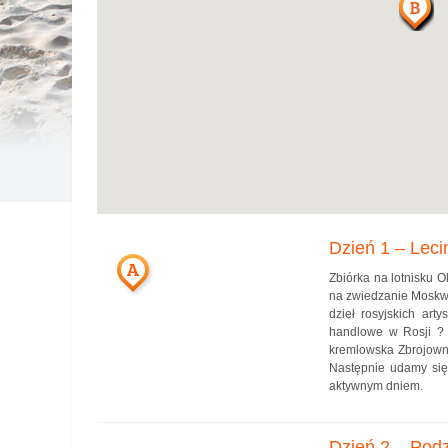
Dzień 1 – Leci
A
Zbiórka na lotnisku O
na zwiedzanie Moskwy
dzieł rosyjskich art
handlowe w Rosji ? 
kremlowska Zbrojowni
Następnie udamy się 
aktywnym dniem.
Dzień 2 – Pod