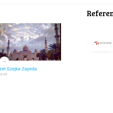
Referen
zet Szejka Zayeda
03-09