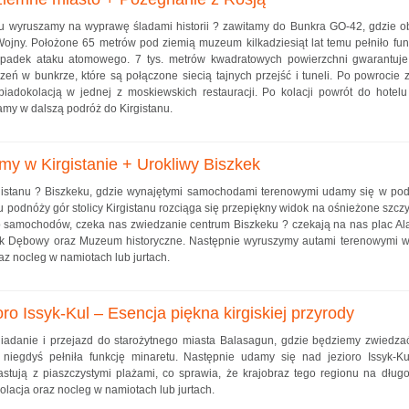
u wyruszamy na wyprawę śladami historii ? zawitamy do Bunkra GO-42, gdzie o
jny. Położone 65 metrów pod ziemią muzeum kilkadziesiąt lat temu pełniło fun
adek ataku atomowego. 7 tys. metrów kwadratowych powierzchni gwarantuje 
eń w bunkrze, które są połączone siecią tajnych przejść i tuneli. Po powrocie 
iadokolacją w jednej z moskiewskich restauracji. Po kolacji powrót do hotelu 
amy w dalszą podróż do Kirgistanu.
my w Kirgistanie + Urokliwy Biszkek
irgistanu ? Biszkeku, gdzie wynajętymi samochodami terenowymi udamy się w podr
u podnóży gór stolicy Kirgistanu rozciąga się przepiękny widok na ośnieżone szcz
 samochodów, czeka nas zwiedzanie centrum Biszkeku ? czekają na nas plac Al
k Dębowy oraz Muzeum historyczne. Następnie wyruszymy autami terenowymi w g
z nocleg w namiotach lub jurtach.
ro Issyk-Kul – Esencja piękna kirgiskiej przyrody
niadanie i przejazd do starożytnego miasta Balasagun, gdzie będziemy zwiedz
 niegdyś pełniła funkcję minaretu. Następnie udamy się nad jezioro Issyk-K
rastują z piaszczystymi plażami, co sprawia, że krajobraz tego regionu na dług
lacja oraz nocleg w namiotach lub jurtach.