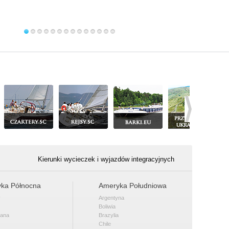
Kierunki wycieczek i wyjazdów integracyjnych
ka Północna
Ameryka Południowa
y
Argentyna
Boliwia
kana
Brazylia
Chile