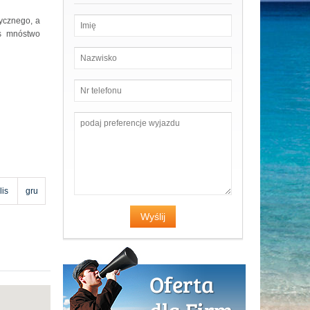
ycznego, a
as mnóstwo
lis
gru