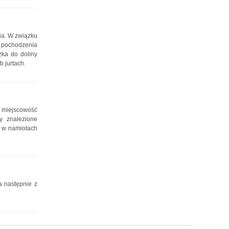
ia. W związku
 pochodzenia
zka do doliny
 jurtach.
 miejscowość
y znalezione
g w namiotach
a następnie z