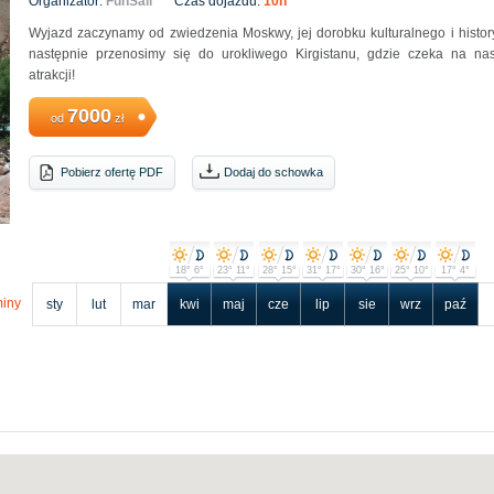
Organizator:
FunSail
Czas dojazdu:
10h
Wyjazd zaczynamy od zwiedzenia Moskwy, jej dorobku kulturalnego i histor
następnie przenosimy się do urokliwego Kirgistanu, gdzie czeka na n
atrakcji!
7000
od
zł
Pobierz ofertę PDF
Dodaj do schowka
18° 6°
23° 11°
28° 15°
31° 17°
30° 16°
25° 10°
17° 4°
iny
sty
lut
mar
kwi
maj
cze
lip
sie
wrz
paź