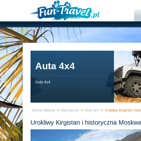
Auta 4x4
Auta 4x4
Strona Główna
Wyczieczki
Auta 4x4
Urokliwy Kirgistan i h
Urokliwy Kirgistan i historyczna Moskw
Zaufali