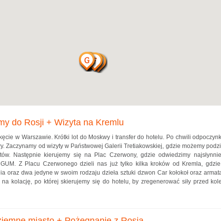
my do Rosji + Wizyta na Kremlu
kęcie w Warszawie. Krótki lot do Moskwy i transfer do hotelu. Po chwili odpoczy
. Zaczynamy od wizyty w Państwowej Galerii Tretiakowskiej, gdzie możemy podzi
ystów. Następnie kierujemy się na Plac Czerwony, gdzie odwiedzimy najsłynni
GUM. Z Placu Czerwonego dzieli nas już tylko kilka kroków od Kremla, gdzie
a oraz dwa jedyne w swoim rodzaju dzieła sztuki dzwon Car kołokoł oraz armat
na kolację, po której skierujemy się do hotelu, by zregenerować siły przed kol
ziemne miasto + Pożegnanie z Rosją