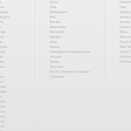
a
Kenia
Gwatem
ria
Libia
Haiti
wacja
Madagaskar
Hondur
nogóra
Mali
Jamaic
chy
Maroko
Karaiby
a
Mauretania
Kostary
ndia
Mozambik
Kuba
cja
Namibia
Meksyk
ja
Niger
Puerto 
pania
Nigeria
Saint V
ndia
Republika Południowej Afryki
Stany Z
dia
Seszele
USA Ws
dia
Sudan
USA Za
yka
Tanzania
a
Wyspy Zielonego Przylądka
ako
Zimbabwe
cy
egia
galia
os
nia
ynia
acja
enia
cja
cja