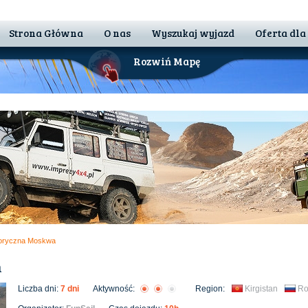
Strona Główna
O nas
Wyszukaj wyjazd
Oferta dla
Rozwiń Mapę
istoryczna Moskwa
a
Liczba dni:
7 dni
Aktywność:
Region:
Kirgistan
Ro
 Nam