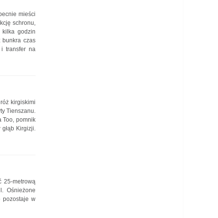
becnie mieści
kcję schronu,
kilka godzin
z bunkra czas
i transfer na
óż kirgiskimi
yty Tienszanu.
a Too, pomnik
łąb Kirgizji.
ać 25-metrową
ul. Ośnieżone
o pozostaje w