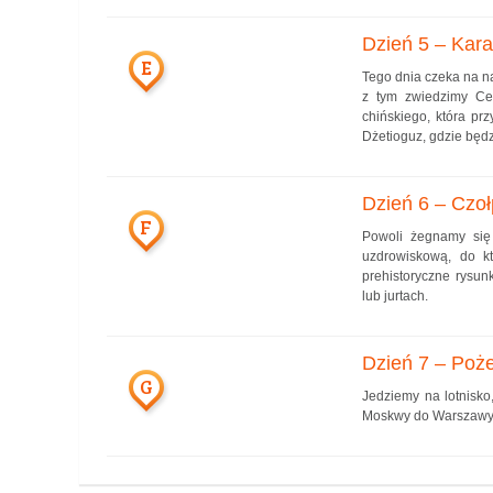
Dzień 5 – Kara
E
Tego dnia czeka na n
z tym zwiedzimy Ce
chińskiego, która pr
Dżetioguz, gdzie będz
Dzień 6 – Czo
F
Powoli żegnamy się
uzdrowiskową, do kt
prehistoryczne rysun
lub jurtach.
Dzień 7 – Poże
G
Jedziemy na lotnisko
Moskwy do Warszawy