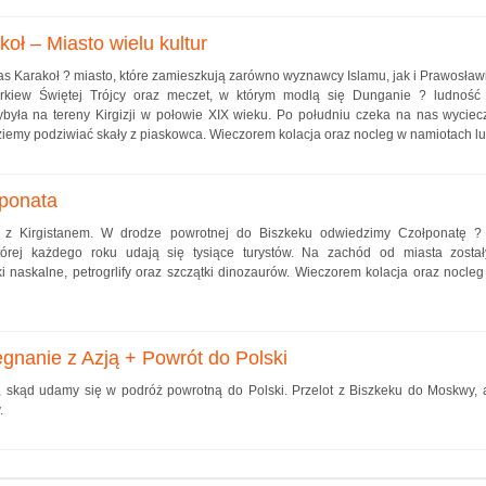
koł – Miasto wielu kultur
as Karakoł ? miasto, które zamieszkują zarówno wyznawcy Islamu, jak i Prawosław
rkiew Świętej Trójcy oraz meczet, w którym modlą się Dunganie ? ludność
zybyła na tereny Kirgizji w połowie XIX wieku. Po południu czeka na nas wyciec
iemy podziwiać skały z piaskowca. Wieczorem kolacja oraz nocleg w namiotach lub
łponata
 z Kirgistanem. W drodze powrotnej do Biszkeku odwiedzimy Czołponatę ?
órej każdego roku udają się tysiące turystów. Na zachód od miasta został
ki naskalne, petrogrlify oraz szczątki dinozaurów. Wieczorem kolacja oraz nocle
gnanie z Azją + Powrót do Polski
, skąd udamy się w podróż powrotną do Polski. Przelot z Biszkeku do Moskwy, 
.