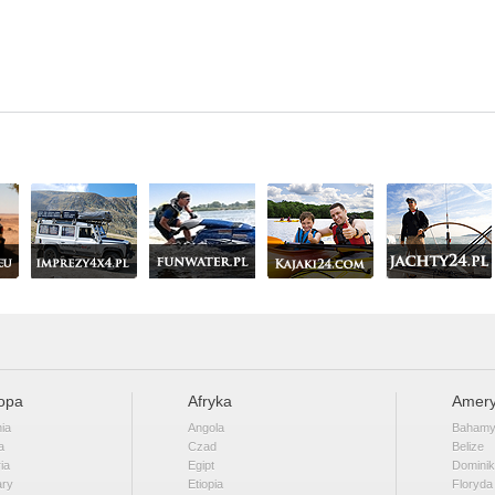
opa
Afryka
Amery
ia
Angola
Baham
a
Czad
Belize
ia
Egipt
Domini
ary
Etiopia
Floryda