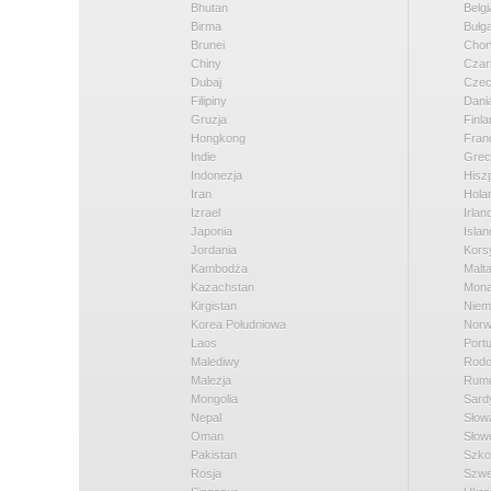
Bhutan
Belgi
Birma
Bułga
Brunei
Chor
Chiny
Czar
Dubaj
Cze
Filipiny
Dani
Gruzja
Finla
Hongkong
Fran
Indie
Grec
Indonezja
Hisz
Iran
Hola
Izrael
Irlan
Japonia
Islan
Jordania
Kors
Kambodża
Malt
Kazachstan
Mon
Kirgistan
Niem
Korea Południowa
Norw
Laos
Portu
Malediwy
Rod
Malezja
Rumu
Mongolia
Sard
Nepal
Słow
Oman
Słow
Pakistan
Szko
Rosja
Szwe