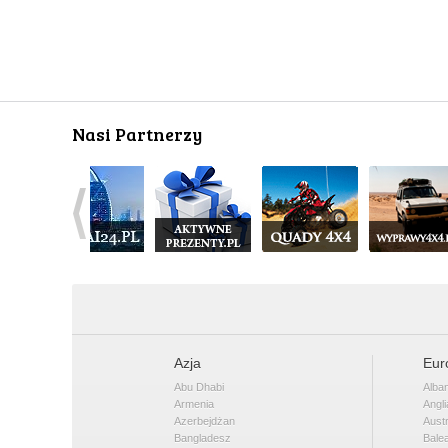
Nasi Partnerzy
Azja
Eur
Abu Dhabi
Alban
Armenia
Angli
Azerbejdżan
Austr
Bangladesz
Bale