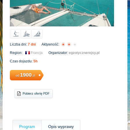
Liczba dni:
7 dni
Aktywność:
Region:
Francja
Organizator:
egzotycznerejsy.pl
Czas dojazdu:
5h
1900
od
zł
Pobierz ofertę PDF
Program
Opis wyprawy