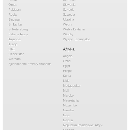
Oman
Słowenia
Pakistan
Szkocja
Rosja
Szwecja
Singapur
Ukraina
Sri Lanka
Węgry
St Petersburg
Wielka Brytania
Syberia Rosja
Włochy
Tajlandia
Wyspy Kanaryjskie
Turcja
Afryka
UAE
Uzbekistan
Angola
Wietnam
Czad
Zjednoczone Emiraty Arabskie
Egipt
Etiopia
Kenia
Libia
Madagaskar
Mali
Maroko
Mauretania
Mozambik
Namibia
Niger
Nigeria
Republika Południowej Afryki
Seszele