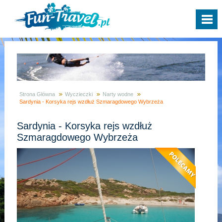
Strona Główna
Wyczieczki
Narty wodne
Sardynia - Korsyka rejs wzdłuż Szmaragdowego Wybrzeża
Sardynia - Korsyka rejs wzdłuż
Szmaragdowego Wybrzeża