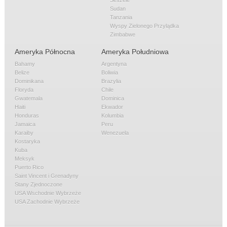
Sudan
Tanzania
Wyspy Zielonego Przylądka
Zimbabwe
Ameryka Północna
Ameryka Południowa
Bahamy
Argentyna
Belize
Boliwia
Dominikana
Brazylia
Floryda
Chile
Gwatemala
Dominica
Haiti
Ekwador
Honduras
Kolumbia
Jamaica
Peru
Karaiby
Wenezuela
Kostaryka
Kuba
Meksyk
Puerto Rico
Saint Vincent i Grenadyny
Stany Zjednoczone
USA Wschodnie Wybrzeże
USA Zachodnie Wybrzeże