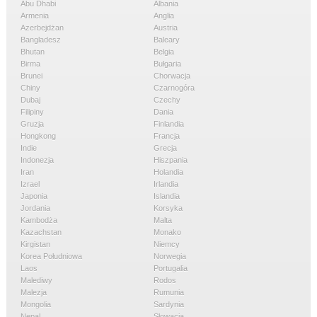
Abu Dhabi
Albania
Armenia
Anglia
Azerbejdżan
Austria
Bangladesz
Baleary
Bhutan
Belgia
Birma
Bułgaria
Brunei
Chorwacja
Chiny
Czarnogóra
Dubaj
Czechy
Filipiny
Dania
Gruzja
Finlandia
Hongkong
Francja
Indie
Grecja
Indonezja
Hiszpania
Iran
Holandia
Izrael
Irlandia
Japonia
Islandia
Jordania
Korsyka
Kambodża
Malta
Kazachstan
Monako
Kirgistan
Niemcy
Korea Południowa
Norwegia
Laos
Portugalia
Malediwy
Rodos
Malezja
Rumunia
Mongolia
Sardynia
Nepal
Słowacja