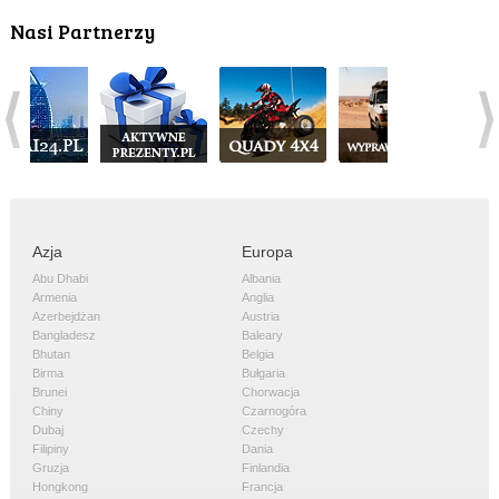
Nasi Partnerzy
Azja
Europa
Abu Dhabi
Albania
Armenia
Anglia
Azerbejdżan
Austria
Bangladesz
Baleary
Bhutan
Belgia
Birma
Bułgaria
Brunei
Chorwacja
Chiny
Czarnogóra
Dubaj
Czechy
Filipiny
Dania
Gruzja
Finlandia
Hongkong
Francja