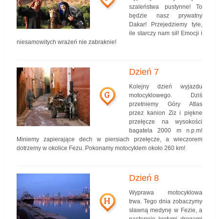
szaleństwa pustynne! To
będzie nasz prywatny
Dakar! Przejedziemy tyle,
ile starczy nam sił! Emocji i
niesamowitych wrażeń nie zabraknie!
Dzień 7
Kolejny dzień wyjazdu
G
motocyklowego. Dziś
przetniemy Góry Atlas
przez kanion Ziz i piękne
przełęcze na wysokości
bagatela 2000 m n.p.m!
Miniemy zapierające dech w piersiach przełęcze, a wieczorem
dotrzemy w okolice Fezu. Pokonamy motocyklem około 260 km!
Dzień 8
Wyprawa motocyklowa
H
trwa. Tego dnia zobaczymy
sławną medynę w Fezie, a
następnie krętymi drogami