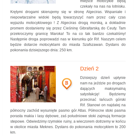
miejsce motocykle będą
czekały na nas na lotnisku.
Krętymi drogami skierujemy się w stronę Algeciras. Wspaniałe i
niepowtarzalne widoki będą towarzyszyć nam przez cały czas
wyjazdu motocyklowego ! Z Algeciras drogą morską, a dokładnie
promem dostaniemy się przez Cieśninę Gibraltarską do Ceuty. Tam
przekroczymy granicę Maroka! To na co tak bardzo czekaliśmy!
Następnie droga poprowadzi nas w kierunku gór Rif. Naszym celem
będzie dotarcie motocyklami do miasta Szafszawan. Dystans do
pokonania dzisiejszego dnia: 250 km.
Dzień 2
Dzisiejszy dzień upłynie
B
nam na jeździe po drogach
dających maksymalną
satysfakcję! Będziemy
przecinać łańcuch górski
Rif. Stanowi on najdalej na
północny zachód wysunięte pasmo gór Atlas. Północne stoki pasma
porasta makia i lasy dębowe, zaś południowe stoki zajmują formacje
stepowe. Odwiedzimy rzymskie ruiny, a wieczorem dotrzemy w końcu
w okolice miasta Meknes. Dystans do pokonania motocyklem to 200
km.