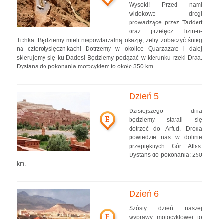
Wysoki! Przed nami
widokowe drogi
prowadzące przez Taddert
oraz przełęcz Tizin-n-
Tichka. Będziemy mieli niepowtarzalną okazję, żeby zobaczyć śnieg
na czterotysięcznikach! Dotrzemy w okolice Quarzazate i dalej
skierujemy się ku Dades! Będziemy podążać w kierunku rzeki Draa.
Dystans do pokonania motocyklem to około 350 km.
Dzień 5
Dzisiejszego dnia
E
będziemy starali się
dotrzeć do Arfud. Droga
powiedzie nas w dolinie
przepięknych Gór Atlas.
Dystans do pokonania: 250
km.
Dzień 6
Szósty dzień naszej
F
wyprawy motocyklowej to