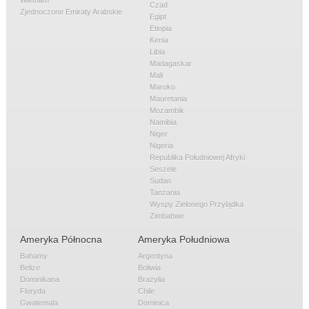
Czad
Zjednoczone Emiraty Arabskie
Egipt
Etiopia
Kenia
Libia
Madagaskar
Mali
Maroko
Mauretania
Mozambik
Namibia
Niger
Nigeria
Republika Południowej Afryki
Seszele
Sudan
Tanzania
Wyspy Zielonego Przylądka
Zimbabwe
Ameryka Północna
Ameryka Południowa
Bahamy
Argentyna
Belize
Boliwia
Dominikana
Brazylia
Floryda
Chile
Gwatemala
Dominica