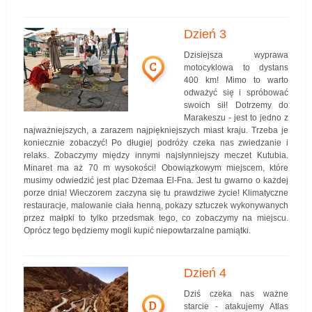
Dzień 3
Dzisiejsza wyprawa
C
motocyklowa to dystans
400 km! Mimo to warto
odważyć się i spróbować
swoich sił! Dotrzemy do
Marakeszu - jest to jedno z
najważniejszych, a zarazem najpiękniejszych miast kraju. Trzeba je
koniecznie zobaczyć! Po długiej podróży czeka nas zwiedzanie i
relaks. Zobaczymy między innymi najsłynniejszy meczet Kutubia.
Minaret ma aż 70 m wysokości! Obowiązkowym miejscem, które
musimy odwiedzić jest plac Dżemaa El-Fna. Jest tu gwarno o każdej
porze dnia! Wieczorem zaczyna się tu prawdziwe życie! Klimatyczne
restauracje, malowanie ciała henną, pokazy sztuczek wykonywanych
przez małpki to tylko przedsmak tego, co zobaczymy na miejscu.
Oprócz tego będziemy mogli kupić niepowtarzalne pamiątki.
Dzień 4
Dziś czeka nas ważne
D
starcie - atakujemy Atlas