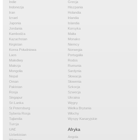
Indie
Grecja
Indonezja
Hiszpania
Iran
Holandia
Izrael
Irlandia
Japonia
Islandia
Jordania
Korsyka
Kambodża
Malta
Kazachstan
Monako
Kirgistan
Niemcy
Korea Południowa
Norwegia
Laos
Portugalia
Malediwy
Rodos
Malezja
Rumunia
Mongolia
Sardynia
Nepal
Słowacja
Oman
Słowenia
Pakistan
Szkocja
Rosja
Szwecja
Singapur
Ukraina
Sri Lanka
Węgry
St Petersburg
Wielka Brytania
Syberia Rosja
Włochy
Tajlandia
Wyspy Kanaryjskie
Turcja
Afryka
UAE
Uzbekistan
Angola
Wietnam