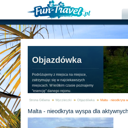
Objazdówka
Podróżujemy z miejsca na miejsce,
zatrzymując się w najciekawszych
miejscach. W krótkim czasie poznajemy
"esencję" danego rejonu.
Strona Główna
Wyczieczki
Objazdówka
Malta - nieodkryta
Malta - nieodkryta wyspa dla aktywnyc
Zaufali