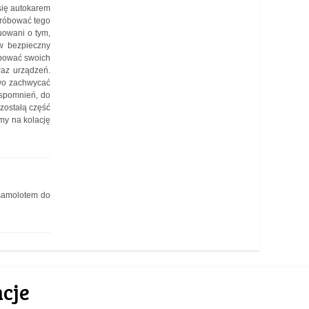
się autokarem
 próbować tego
ruowani o tym,
w bezpieczny
óbować swoich
raz urządzeń.
owo zachwycać
wspomnień, do
zostałą część
my na kolację
 samolotem do
cje