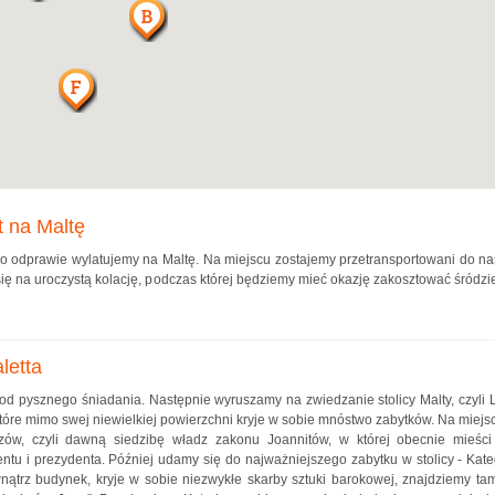
t na Maltę
 Po odprawie wylatujemy na Maltę. Na miejscu zostajemy przetransportowani do na
ę na uroczystą kolację, podczas której będziemy mieć okazję zakosztować śródz
letta
 pysznego śniadania. Następnie wyruszamy na zwiedzanie stolicy Malty, czyli La 
które mimo swej niewielkiej powierzchni kryje w sobie mnóstwo zabytków. Na miej
rzów, czyli dawną siedzibę władz zakonu Joannitów, w której obecnie mieści
ntu i prezydenta. Później udamy się do najważniejszego zabytku w stolicy - Kate
nątrz budynek, kryje w sobie niezwykłe skarby sztuki barokowej, znajdziemy tam