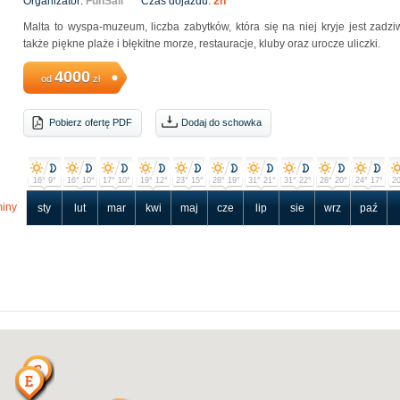
Organizator:
FunSail
Czas dojazdu:
2h
Malta to wyspa-muzeum, liczba zabytków, która się na niej kryje jest zadzi
także piękne plaże i błękitne morze, restauracje, kluby oraz urocze uliczki.
4000
od
zł
Pobierz ofertę PDF
Dodaj do schowka
16° 9°
16° 10°
17° 10°
19° 12°
23° 15°
28° 19°
31° 21°
31° 22°
28° 20°
24° 17°
20
iny
sty
lut
mar
kwi
maj
cze
lip
sie
wrz
paź