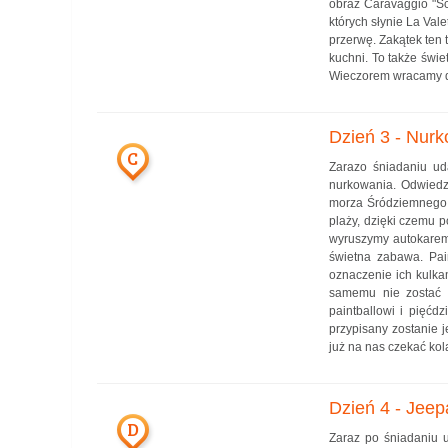
obraz Caravaggio "Ści
których słynie La Val
przerwę. Zakątek ten 
kuchni. To także świ
Wieczorem wracamy do
Dzień 3 - Nurk
C
Zarazo śniadaniu ud
nurkowania. Odwiedz
morza Śródziemnego p
plaży, dzięki czemu 
wyruszymy autokarem
świetna zabawa. Pai
oznaczenie ich kulka
samemu nie zostać 
paintballowi i pięćd
przypisany zostanie 
już na nas czekać kol
Dzień 4 - Jee
D
Zaraz po śniadaniu 