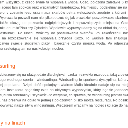
em wszystko, z czego słynie ta wspaniała wyspa. Gozo, położona zaledwie 6 k
jącego tam spokoju oraz wspaniałych krajobrazów. Na miejscu podzielimy się na 
zielony zostanie jeep oraz mapa skarbów pełna wskazówek, zgodnie z którymi
Wyprawa ta pozwoli nam nie tylko poczuć się jak prawdziwi poszukiwacze skarbów
także okazję do poznania najpiękniejszych i najważniejszych miejsc na Gozo
anktuarium ta'Pinu czy Cytadela. W połowie wyprawy udamy się na obiad do jednej
estauracji. Po lunchu wrócimy do poszukiwania skarbów. Po zakończeniu na
 na rozkoszowanie się wspaniałą przyrodą Gozo. To właśnie tam znajdują
 całym świecie złocistych plaży i bajecznie czysta morska woda. Po odpoczy
a czekającą tam na nas kolację i nocleg.
surfing
ybierzemy się na plażę, gdzie dla chętnych czeka niezwykła przygoda, jaką z pew
go wodnego sportu - windsurfingu. Windsurfing to sportowa dyscyplina, która 
ziej popularna. Dzięki dość spokojnym wiatrom Malta idealnie nadaje się na mie
kiem instruktora spędzimy czas na aktywnym wypoczynku, który będzie jednocz
, nutka adrenaliny i szybkość - to wszystko, co sprawia, że windsurfing jest tak ś
 nas przerwa na obiad w jednej z położonych blisko morza restauracji. Po posił
óbowywać nasze siły w windsurfingu. Wieczorem wracamy na nocleg i kolację do na
dy na linach