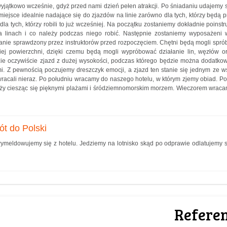
yjątkowo wcześnie, gdyż przed nami dzień pełen atrakcji. Po śniadaniu udajemy 
o miejsce idealnie nadające się do zjazdów na linie zarówno dla tych, którzy będą
i dla tych, którzy robili to już wcześniej. Na początku zostaniemy dokładnie poinst
a linach i co należy podczas niego robić. Następnie zostaniemy wyposażeni 
tanie sprawdzony przez instruktorów przed rozpoczęciem. Chętni będą mogli spr
kiej powierzchni, dzięki czemu będą mogli wypróbować działanie lin, węzłów o
zie oczywiście zjazd z dużej wysokości, podczas którego będzie można dodatk
i. Z pewnością poczujemy dreszczyk emocji, a zjazd ten stanie się jednym ze 
racali nieraz. Po południu wracamy do naszego hotelu, w którym zjemy obiad. Po
ży ciesząc się pięknymi plażami i śródziemnomorskim morzem. Wieczorem wraca
ót do Polski
ymeldowujemy się z hotelu. Jedziemy na lotnisko skąd po odprawie odlatujemy
Referen