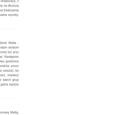
estauracji, z
się na dłuższą
ej tradycyjnej
kalne wyroby.
łynie Malta -
rzystym wodom
onej tuż przy
go. Następnie
 dwu godzinna
iwników przez
ba uważać, by
arz, markery
z takich grup
 gdzie będzie
turową Maltą,