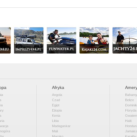
opa
Afryka
Amery
ia
Angola
Baham
a
Czad
Belize
ia
Egipt
Domini
ary
Etiopia
Floryda
a
Kenia
Gwatem
ria
Libia
Haiti
wacja
Madagaskar
Hondur
nogóra
Mali
Jamaic
chy
Maroko
Karaiby