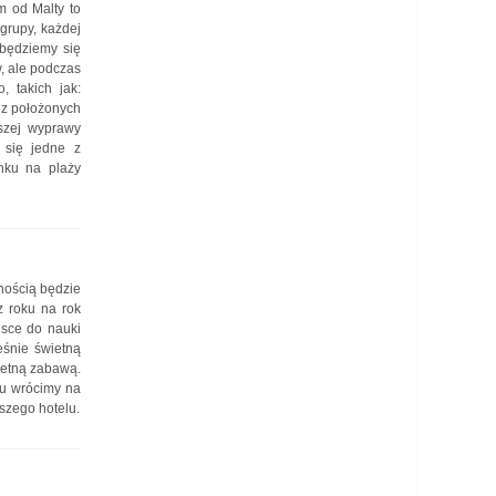
m od Malty to
grupy, każdej
 będziemy się
, ale podczas
, takich jak:
 z położonych
szej wyprawy
 się jedne z
nku na plaży
nością będzie
z roku na rok
jsce do nauki
eśnie świetną
wietną zabawą.
ku wrócimy na
szego hotelu.