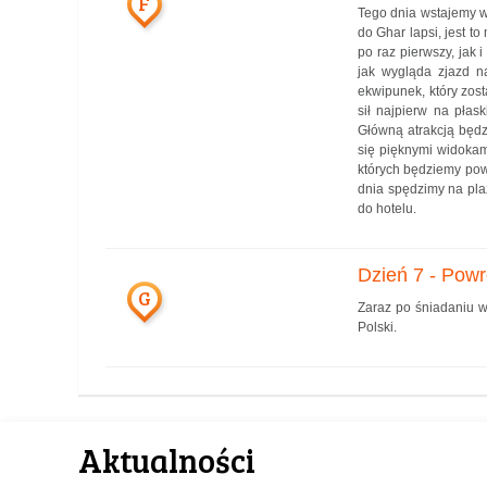
F
Tego dnia wstajemy w
do Ghar lapsi, jest t
po raz pierwszy, jak 
jak wygląda zjazd n
ekwipunek, który zos
sił najpierw na płas
Główną atrakcją będ
się pięknymi widokam
których będziemy pow
dnia spędzimy na pla
do hotelu.
Dzień 7 - Powr
G
Zaraz po śniadaniu w
Polski.
Aktualności