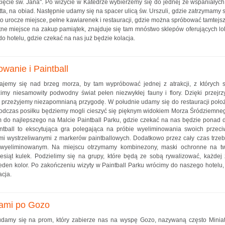
ęcie św. Jana". Po wizycie w Katedrze wybierzemy się do jednej ze wspaniałych r
etta, na obiad. Następnie udamy się na spacer ulicą św. Urszuli, gdzie zatrzymamy 
to urocze miejsce, pełne kawiarenek i restauracji, gdzie można spróbować tamtejsz
etne miejsce na zakup pamiątek, znajduje się tam mnóstwo sklepów oferujących lo
 hotelu, gdzie czekać na nas już będzie kolacja.
owanie i Paintball
ajemy się nad brzeg morza, by tam wypróbować jednej z atrakcji, z których s
imy niesamowity podwodny świat pełen niezwykłej fauny i flory. Dzięki przej
rzeżyjemy niezapomnianą przygodę. W południe udamy się do restauracji położ
podczas posiłku będziemy mogli cieszyć się pięknym widokiem Morza Śródziemne
 do najlepszego na Malcie Paintball Parku, gdzie czekać na nas będzie ponad
ntball to ekscytująca gra polegająca na próbie wyeliminowania swoich przec
mi wystrzeliwanymi z markerów paintballowych. Dodatkowo przez cały czas trze
wyeliminowanym. Na miejscu otrzymamy kombinezony, maski ochronne na tw
ziesiąt kulek. Podzielimy się na grupy, które będą ze sobą rywalizować, każdej 
jeden kolor. Po zakończeniu wizyty w Paintball Parku wrócimy do naszego hotelu,
acja.
pami po Gozo
udamy się na prom, który zabierze nas na wyspę Gozo, nazywaną często Minia