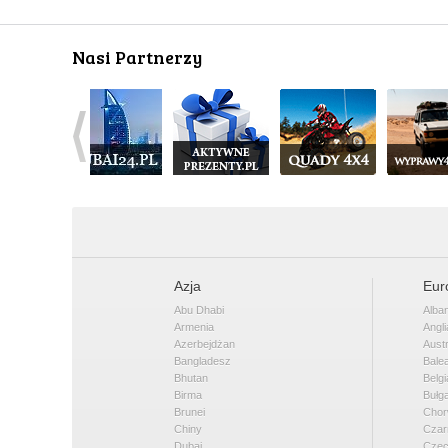
Nasi Partnerzy
Azja
Eur
Abu Dhabi
Alban
Armenia
Angli
Azerbejdżan
Austr
Bangladesz
Bale
Bhutan
Belgi
Birma
Bułga
Brunei
Chor
Chiny
Czar
Dubaj
Cze