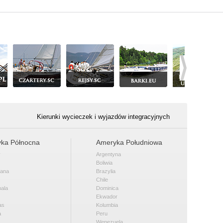
Kierunki wycieczek i wyjazdów integracyjnych
ka Północna
Ameryka Południowa
y
Argentyna
Boliwia
kana
Brazylia
Chile
ala
Dominica
Ekwador
as
Kolumbia
a
Peru
Wenezuela