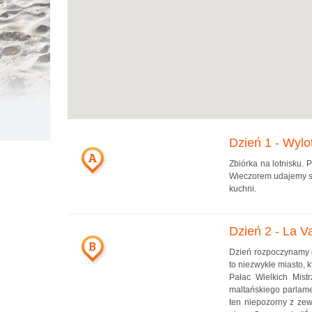
Dzień 1 - Wylo
A
Zbiórka na lotnisku.
Wieczorem udajemy si
kuchni.
Dzień 2 - La Va
B
Dzień rozpoczynamy od
to niezwykłe miasto, 
Pałac Wielkich Mist
maltańskiego parlame
ten niepozorny z zew