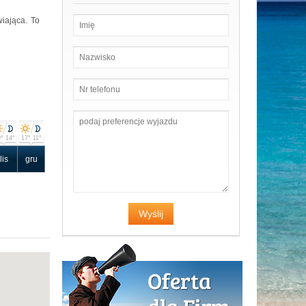
wiająca. To
° 14°
17° 11°
lis
gru