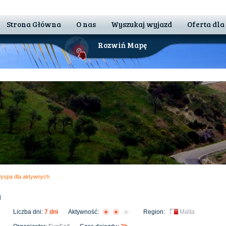
Strona Główna
O nas
Wyszukaj wyjazd
Oferta dla
Rozwiń Mapę
 wyspa dla aktywnych
h
Liczba dni:
7 dni
Aktywność:
Region:
Malta
 Nam