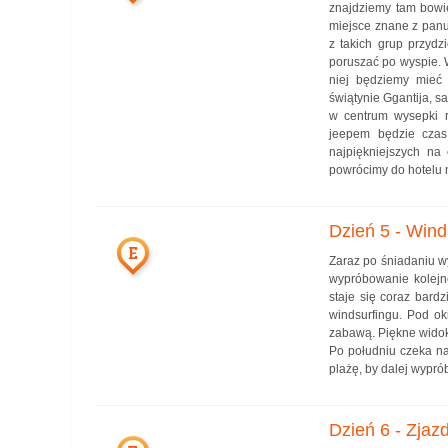
znajdziemy tam bowi
miejsce znane z panu
z takich grup przyd
poruszać po wyspie. 
niej będziemy mieć 
świątynie Ggantija, s
w centrum wysepki r
jeepem będzie czas
najpiękniejszych na
powrócimy do hotelu n
Dzień 5 - Wind
E
Zaraz po śniadaniu w
wypróbowanie kolejne
staje się coraz bard
windsurfingu. Pod o
zabawą. Piękne widoki
Po południu czeka na
plażę, by dalej wypr
Dzień 6 - Zjaz