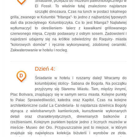
Śniadanie, przejazd do muzeum paleontologicznego w
El Fossil. To właśnie tutaj znaleziono najstarsze
szczątki dinozaura. Czas na lunch w postaci lokalnego
grilla, zwanego w Kolumbii "fritanga"- to jedno z najbardziej typowych
dań dla przeciętnego Kolumbijczyka. Co to jest fritanga? Najłatwiej
wytłumaczyć to określeniem- talerz z kawałkami grillowanego
czerwonego mięsa. Często podawany z ostrym sosem. Zadowoleni i
najedzeni udajemy się na krótkie odwiedziny do Raquiry- miasta
"kolorowych domów" i ręcznie wykonywanej, zdobionej ceramiki.
Zakwaterowanie w hotelu i nocleg.
Dzień 4:
D
Śniadanie w hotelu i ruszamy dalej! Wracamy do
kolumbijskiej stolicy- Sabana de Bogota. Na początku
przyjrzymy się Staremu Miastu. Tam, między innymi,
Plac Bolivara, znajdujący się w samym sercu miasta. Kolejne punkty
to Pałac Sprawiedliwości, katedra oraz Kapitol. Czas na kolejne
architektoniczne cuda! La Candelaria- to najstarsza dzielnica Bogoty
słynąca z wielobarwnych kamieniczek, kunsztownie wykonanych
detali oraz charakterystycznych, drewnianych balkonów z
rzeźbieniami. Kolejnym punktem będzie jedno z licznych muzeów w
mieście- Museo del Oro. Przypuszczalnie jest to miejsce, w którym
znajduje się największa kolekcja biżuterii i wyrobów ze złota.