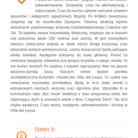
zakwaterowanie. Śniadanie, czas na aklimatyzację i
odpoczynek. Czas do lunchu upłynie nam pod znakiem
spacerów i wstępnych oględzinach Bogoty. Po krótkim zwiedzaniu
udajemy się do miasteczka Zipaquira. Główną atrakcją będzie
zwiedzanie podziemnego kościoła rzymskokatolickiego Catedral del
Sal. Ta katedra zwana kolumbijską Wieliczką, znajduje się w kopalni
soli położonej około 200 metrów pod ziemią. W tym niezwykłym
miejscu zobaczymy wykutą w skale solnej drogę krzyżową oraz
obejrzymy kolejne pomieszczenia, czemu towarzyszyć będą ujmujące
efekty świetlne. Następnie dotrzemy do nawy głównej. Ponoć co
niedzielę świątynię odwiedza trzy tysiące turystów z całego świata. To
nie koniec wrażeń! Po wyjściu z kopalni zapraszamy Was na spacer
wyżynno-górską trasą. Naszym celem będzie perełka
architektoniczna Kolumbii- miasteczko Villa del Leyva. Tu czeka nas
zwiedzanie niezwykłej architektury. Będą to m.in białe domki o
jednakowych dachach, kościoły oraz ogromny plac. Wszystko to w
kolonialnym stylu. Być może niektórzy z was przypomną sobie ten
zapierający dech w piersiach widok z filmu "Legenda Zorro". Na dziś
chyba wystarczy. Czas wolny, następnie zakwaterowanie i nocleg w
Villa del Leyva.
Dzień 3:
C