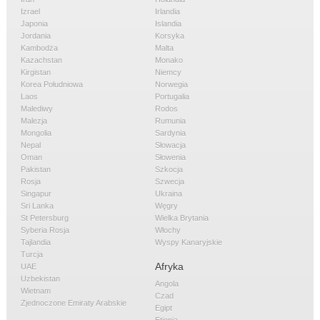
Izrael
Irlandia
Japonia
Islandia
Jordania
Korsyka
Kambodża
Malta
Kazachstan
Monako
Kirgistan
Niemcy
Korea Południowa
Norwegia
Laos
Portugalia
Malediwy
Rodos
Malezja
Rumunia
Mongolia
Sardynia
Nepal
Słowacja
Oman
Słowenia
Pakistan
Szkocja
Rosja
Szwecja
Singapur
Ukraina
Sri Lanka
Węgry
St Petersburg
Wielka Brytania
Syberia Rosja
Włochy
Tajlandia
Wyspy Kanaryjskie
Turcja
Afryka
UAE
Uzbekistan
Angola
Wietnam
Czad
Zjednoczone Emiraty Arabskie
Egipt
Etiopia