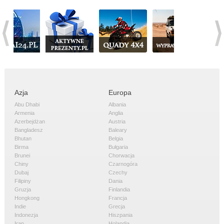
Azja
Europa
Abu Dhabi
Albania
Armenia
Anglia
Azerbejdżan
Austria
Bangladesz
Baleary
Bhutan
Belgia
Birma
Bułgaria
Brunei
Chorwacja
Chiny
Czarnogóra
Dubaj
Czechy
Filipiny
Dania
Gruzja
Finlandia
Hongkong
Francja
Indie
Grecja
Indonezja
Hiszpania
Iran
Holandia