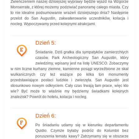
Zwieńczeniem naszej dzisiejszej wyprawy będzie wjazd na Wzgórze
Monserrate, z której możemy podziwiać panoramę całego miasta. Czy
to nie idealne podsumowanie wrażeń dzisiejszego dnia? Następnie
przelot do San Augustin, zakwaterowanie uczestników, kolacja i
nocleg. Wypoczywamy przed kolejnymi atrakcjami.
Dzień 5:
E
Śniadanie. Dziś gratka dla sympatyków zamierzchłych
czasów. Park Archeologiczny San Augustin, który
zwiedzimy, wpisany jest na listę UNESCO. Zobaczymy
w nim liczne kurhany ziemne, kamienne posągi wyrzeźbione ze skał
wulkanicznych czy też ważące po kilka ton monumenty
przedstawiające postaci ludzkie i zwierzęta. San Augustin jest
stosunkowo nowym odkryciem. Cały czas trwają tam prace, więc kto
wie? Być może to właśnie my będziemy świadkami kolejnych
znalezisk? Powrót do hotelu, kolacja i nocleg.
Dzień 6:
F
Po śniadaniu udamy się w kierunku departamentu
Quidio. Czymże byłaby podróż do Kolumbii bez
poruszenia tematu kawy? Zatrzymamy się w obszarze