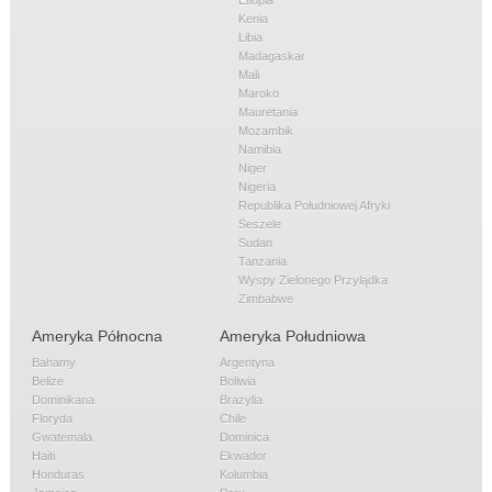
Kenia
Libia
Madagaskar
Mali
Maroko
Mauretania
Mozambik
Namibia
Niger
Nigeria
Republika Południowej Afryki
Seszele
Sudan
Tanzania
Wyspy Zielonego Przylądka
Zimbabwe
Ameryka Północna
Ameryka Południowa
Bahamy
Argentyna
Belize
Boliwia
Dominikana
Brazylia
Floryda
Chile
Gwatemala
Dominica
Haiti
Ekwador
Honduras
Kolumbia