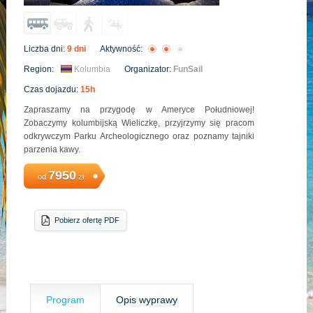
Liczba dni:
9 dni
Aktywność:
Region:
Kolumbia
Organizator:
FunSail
Czas dojazdu:
15h
Zapraszamy na przygodę w Ameryce Południowej!
Zobaczymy kolumbijską Wieliczkę, przyjrzymy się pracom
odkrywczym Parku Archeologicznego oraz poznamy tajniki
parzenia kawy.
7950
od
zł
Pobierz ofertę PDF
Program
Opis wyprawy