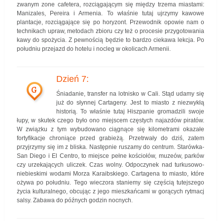
zwanym zone cafetera, rozciągającym się między trzema miastami:
Manizales, Pereira i Armenia. To właśnie tutaj ujrzymy kawowe
plantacje, rozciągające się po horyzont. Przewodnik opowie nam o
technikach upraw, metodach zbioru czy też o procesie przygotowania
kawy do spożycia. Z pewnością będzie to bardzo ciekawa lekcja. Po
południu przejazd do hotelu i nocleg w okolicach Armenii.
Dzień 7:
G
Śniadanie, transfer na lotnisko w Cali. Stąd udamy się
już do słynnej Cartageny. Jest to miasto z niezwykłą
historią. To właśnie tutaj Hiszpanie gromadzili swoje
łupy, w skutek czego było ono miejscem częstych najazdów piratów.
W związku z tym wybudowano ciągnące się kilometrami okazałe
fortyfikacje chroniące przed grabieżą. Przetrwały do dziś, zatem
przyjrzymy się im z bliska. Następnie ruszamy do centrum. Starówka-
San Diego i El Centro, to miejsce pełne kościołów, muzeów, parków
czy urzekających uliczek. Czas wolny. Odpoczynek nad turkusowo-
niebieskimi wodami Morza Karaibskiego. Cartagena to miasto, które
ożywa po południu. Tego wieczora staniemy się częścią tutejszego
życia kulturalnego, obcując z jego mieszkańcami w gorących rytmacj
salsy. Zabawa do późnych godzin nocnych.