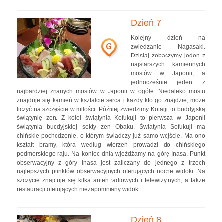
Dzień 7
Kolejny dzień na
G
zwiedzanie Nagasaki.
Dzisiaj zobaczymy jeden z
najstarszych kamiennych
mostów w Japonii, a
jednocześnie jeden z
najbardziej znanych mostów w Japonii w ogóle. Niedaleko mostu
znajduje się kamień w kształcie serca i każdy kto go znajdzie, może
liczyć na szczęście w miłości. Później zwiedzimy Kotaiji, to buddyjską
świątynię zen. Z kolei świątynia Kofukuji to pierwsza w Japonii
świątynia buddyjskiej sekty zen Obaku. Światynia Sofukuji ma
chińskie pochodzenie, o którym świadczy już samo wejście. Ma ono
kształt bramy, która według wierzeń prowadzi do chińskiego
podmorskiego raju. Na koniec dnia wjeżdżamy na górę Inasa. Punkt
obserwacyjny z góry Inasa jest zaliczany do jednego z trzech
najlepszych punktów obserwacyjnych oferujących nocne widoki. Na
szczycie znajduje się kilka anten radiowych i telewizyjnych, a także
restauracji oferujących niezapomniany widok.
Dzień 8