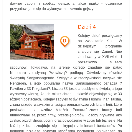
dawnej Japonii i spotkać gejsze, a także maiko - uczennice
przygotowujące się do wykonywania zawodu gejszy.
Dzień 4
Kolejny dzień poświęcamy
D
na zwiedzanie Kioto. W
dzisiejszym programie
znajduje się Zamek Nijo
zbudowany w XVII wieku i
początkowo służący
szogunowi Tokugawa, na terenie którego znajduje się pałac
Ninomaru ze słynną ?słowiczą? podłogą. Odwiedzimy również
świątynią Sanjyusangendo. Świątynia w rzeczywistości nazywa się
Rengeoin, a jego popularna nazwa Sanjusangendo oznacza ?
Pawilon z 33 Przęsłami?. Liczba 33 jest dla buddyzmu święta, a jego
wyznawcy wierzą, że ich mistrz chroni ludzkość objawiając się w 33
różnych postaciach. Kolejny zabytek to świątynia Fushimi Inari Taisha,
znana przede wszystkim z tysiąca pomarańczowych bram torii, które
postawione są wzdłuż ścieżek. Pomarańczowe bramy torii
ufundowane są przez firmy, przedsiębiorców i osoby prywatne aby
zyskać przychylność bogini oraz powodzenie w życiu lub biznesie. Na
każdej z bram znajduje się inskrypcja z imionami fundatorów. Po
południu przejazd słynnym japońskim pociągiem Shinkansen do