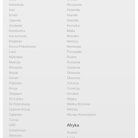
Indonezja
Hiszpania
Iran
Holandia
Izrael
Irlandia
Japonia
Islandia
Jordania
Korsyka
Kambodża
Malta
Kazachstan
Monako
Kirgistan
Niemcy
Korea Południowa
Norwegia
Laos
Portugalia
Malediwy
Rodos
Malezja
Rumunia
Mongolia
Sardynia
Nepal
Słowacja
Oman
Słowenia
Pakistan
Szkocja
Rosja
Szwecja
Singapur
Ukraina
Sri Lanka
Węgry
St Petersburg
Wielka Brytania
Syberia Rosja
Włochy
Tajlandia
Wyspy Kanaryjskie
Turcja
Afryka
UAE
Uzbekistan
Angola
Wietnam
Czad