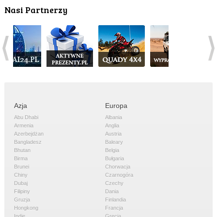
Nasi Partnerzy
Azja
Europa
Abu Dhabi
Albania
Armenia
Anglia
Azerbejdżan
Austria
Bangladesz
Baleary
Bhutan
Belgia
Birma
Bułgaria
Brunei
Chorwacja
Chiny
Czarnogóra
Dubaj
Czechy
Filipiny
Dania
Gruzja
Finlandia
Hongkong
Francja
Indie
Grecja