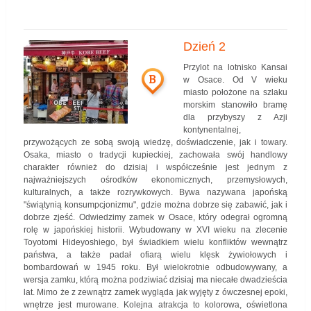
Dzień 2
Przylot na lotnisko Kansai
B
w Osace. Od V wieku
miasto położone na szlaku
morskim stanowiło bramę
dla przybyszy z Azji
kontynentalnej,
przywożących ze sobą swoją wiedzę, doświadczenie, jak i towary.
Osaka, miasto o tradycji kupieckiej, zachowała swój handlowy
charakter również do dzisiaj i współcześnie jest jednym z
najważniejszych ośrodków ekonomicznych, przemysłowych,
kulturalnych, a także rozrywkowych. Bywa nazywana japońską
"świątynią konsumpcjonizmu", gdzie można dobrze się zabawić, jak i
dobrze zjeść. Odwiedzimy zamek w Osace, który odegrał ogromną
rolę w japońskiej historii. Wybudowany w XVI wieku na zlecenie
Toyotomi Hideyoshiego, był świadkiem wielu konfliktów wewnątrz
państwa, a także padał ofiarą wielu klęsk żywiołowych i
bombardowań w 1945 roku. Był wielokrotnie odbudowywany, a
wersja zamku, którą można podziwiać dzisiaj ma niecałe dwadzieścia
lat. Mimo że z zewnątrz zamek wygląda jak wyjęty z ówczesnej epoki,
wnętrze jest murowane. Kolejna atrakcja to kolorowa, oświetlona