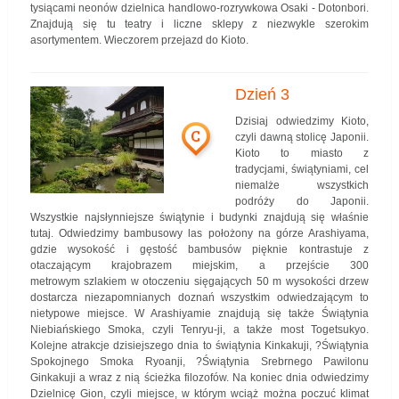
tysiącami neonów dzielnica handlowo-rozrywkowa Osaki - Dotonbori.
Znajdują się tu teatry i liczne sklepy z niezwykle szerokim
asortymentem. Wieczorem przejazd do Kioto.
Dzień 3
Dzisiaj odwiedzimy Kioto,
C
czyli dawną stolicę Japonii.
Kioto to miasto z
tradycjami, świątyniami, cel
niemalże wszystkich
podróży do Japonii.
Wszystkie najsłynniejsze świątynie i budynki znajdują się właśnie
tutaj. Odwiedzimy bambusowy las położony na górze Arashiyama,
gdzie wysokość i gęstość bambusów pięknie kontrastuje z
otaczającym krajobrazem miejskim, a przejście 300
metrowym szlakiem w otoczeniu sięgających 50 m wysokości drzew
dostarcza niezapomnianych doznań wszystkim odwiedzającym to
nietypowe miejsce. W Arashiyamie znajdują się także Świątynia
Niebiańskiego Smoka, czyli Tenryu-ji, a także most Togetsukyo.
Kolejne atrakcje dzisiejszego dnia to świątynia Kinkakuji, ?Świątynia
Spokojnego Smoka Ryoanji, ?Świątynia Srebrnego Pawilonu
Ginkakuji a wraz z nią ścieżka filozofów. Na koniec dnia odwiedzimy
Dzielnicę Gion, czyli miejsce, w którym wciąż można poczuć klimat