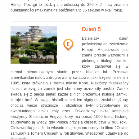
Himeji. Pociągi te jeżdżą z prędkością do 320 km/h i są znane z
punktualności (maksymalne opóźnienia to 36 sekund w skali roku).
Dzień 5
Dzisiejszy dzień
E
poświęcimy an zwiedzanie
Himeji. Miejscowość jest
znana przede wszystkim z
pięknego białego zamku,
który zachował się w
niemal nienaruszonym stanie przez kilkaset lat. Przetrwał
amerykańskie naloty z drugiej wojny światowej, jak i trzęsienie ziemi z
1995, które zrównało z ziemią miasto Kobe. Niektórzy mieszkańcy
miasta wierzą, że zamek jest chroniony przez siły boskie. Zamek
składa się z pięciu pięter, każde z nich prezentuje historię zamku,
zbroje i broń. W swojej historii zamek ten nigdy nie został oblężony,
chociaż wieże strażnicze i strzelnice były przygotowane do
ewentualnego ataku cały czas. Odwiedzimy także kompleks
świątynny Shoshazan Engyoji, który ma ponad 1000 letnią historię,
zbudowano ją wtedy, gdy Polska przyjęła chrzest, czyli w 966 roku.
Ciekawostką jest, że to właśnie tutaj kręcono sceny do filmu ?Ostatni
samuraj? z Tomem Cruisem w roli głównej. Wieczorem udamy się do
Nagasaki.