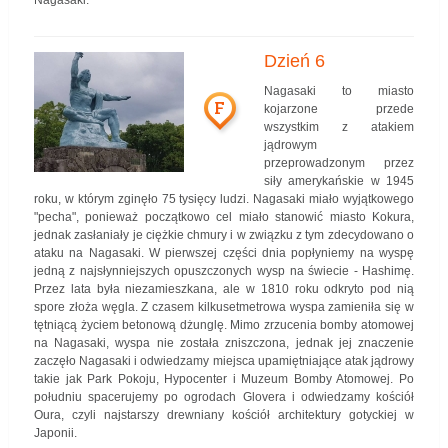
Dzień 6
Nagasaki to miasto
F
kojarzone przede
wszystkim z atakiem
jądrowym
przeprowadzonym przez
siły amerykańskie w 1945
roku, w którym zginęło 75 tysięcy ludzi. Nagasaki miało wyjątkowego
"pecha", ponieważ początkowo cel miało stanowić miasto Kokura,
jednak zasłaniały je ciężkie chmury i w związku z tym zdecydowano o
ataku na Nagasaki. W pierwszej części dnia popłyniemy na wyspę
jedną z najsłynniejszych opuszczonych wysp na świecie - Hashimę.
Przez lata była niezamieszkana, ale w 1810 roku odkryto pod nią
spore złoża węgla. Z czasem kilkusetmetrowa wyspa zamieniła się w
tętniącą życiem betonową dżunglę. Mimo zrzucenia bomby atomowej
na Nagasaki, wyspa nie została zniszczona, jednak jej znaczenie
zaczęło Nagasaki i odwiedzamy miejsca upamiętniające atak jądrowy
takie jak Park Pokoju, Hypocenter i Muzeum Bomby Atomowej. Po
południu spacerujemy po ogrodach Glovera i odwiedzamy kościół
Oura, czyli najstarszy drewniany kościół architektury gotyckiej w
Japonii.