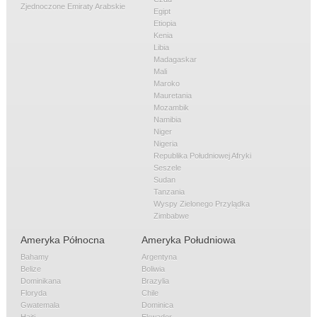
Zjednoczone Emiraty Arabskie
Egipt
Etiopia
Kenia
Libia
Madagaskar
Mali
Maroko
Mauretania
Mozambik
Namibia
Niger
Nigeria
Republika Południowej Afryki
Seszele
Sudan
Tanzania
Wyspy Zielonego Przylądka
Zimbabwe
Ameryka Północna
Ameryka Południowa
Bahamy
Argentyna
Belize
Boliwia
Dominikana
Brazylia
Floryda
Chile
Gwatemala
Dominica
Haiti
Ekwador