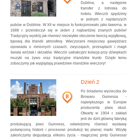
Dublina, a następnie
transfer z lotniska do
hotelu. Wieczór spędzimy
w jednym z najstarszych
pubów w Dublinie. W XII w. miejsce to funkcjonowało jako tawerna, w
1688 r. przeistoczył się w jeden z najbardziej znanych pubów!
Tradycyjny wystrój jak również niezwykłe otoczenie tworzą wyjątkową,
typową dla Irlandii atmosferę. Wieczorami miejscowy gawędziarz
opowiada o minionych czasach, zwyczajach, przesądach i magii
świata wróżek i skrzatów. Wieczór uatrakcyjni kolacja przy dźwiękach
muzyki na żywo oraz tradycyjne irlandzkie trunki. Dzięki temu
zobaczymy jak wyglądają prawdziwe irlandzkie wieczory!
Dzień 2
Po śniadaniu wycieczka do
B
Browaru Guinessa -
największego w Europie
producenta piwa stout.
Otwarty w 1904 r. zakład
jest do dziś główną fabryką
produkującą piwo Guinness, odwiedzimy również wystawę
poświęconą historii i procesowi produkcji tej piwnej marki. Wizytę
zakończymy degustacją eliksiru życia - magicznej pinty Guinessa!