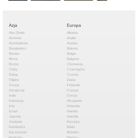
Azja
Europa
Abu Dhabi
Albania
Armenia
Anglia
Azerbejdżan
Austria
Bangladesz
Baleary
Bhutan
Belgia
Birma
Bułgaria
Brunei
Chorwacja
Chiny
Czarnogóra
Dubaj
Czechy
Filipiny
Dania
Gruzja
Finlandia
Hongkong
Francja
Indie
Grecja
Indonezja
Hiszpania
Iran
Holandia
Izrael
Irlandia
Japonia
Islandia
Jordania
Korsyka
Kambodża
Malta
Kazachstan
Monako
Kirgistan
Niemcy