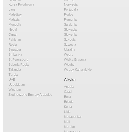
Korea Południowa
Norwegia
Laos
Portugalia
Malediwy
Rodos
Malezja
Rumunia
Mongolia
Sardynia
Nepal
Słowacja
Oman
Słowenia
Pakistan
Szkocja
Rosja
Szwecja
Singapur
Ukraina
Sri Lanka
Węgry
St Petersburg
Wielka Brytania
Syberia Rosja
Włochy
Tajlandia
Wyspy Kanaryjskie
Turcja
Afryka
UAE
Uzbekistan
Angola
Wietnam
Czad
Zjednoczone Emiraty Arabskie
Egipt
Etiopia
Kenia
Libia
Madagaskar
Mali
Maroko
Mauretania