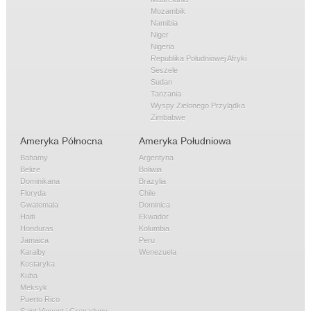
Mozambik
Namibia
Niger
Nigeria
Republika Południowej Afryki
Seszele
Sudan
Tanzania
Wyspy Zielonego Przylądka
Zimbabwe
Ameryka Północna
Ameryka Południowa
Bahamy
Argentyna
Belize
Boliwia
Dominikana
Brazylia
Floryda
Chile
Gwatemala
Dominica
Haiti
Ekwador
Honduras
Kolumbia
Jamaica
Peru
Karaiby
Wenezuela
Kostaryka
Kuba
Meksyk
Puerto Rico
Saint Vincent i Grenadyny