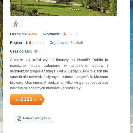
Liczba dni:
4 dni
Aktywność:
Region:
Irlandia
Organizator:
FunSail
Czas dojazdu:
3h
A może tak krótki wypad firmowy do Irlandii? Dublin to
magiczne miasto zatopione w atmosferze pubów i
architektury gregoriańskiej z XVII w. Będąc w tym miejscu nie
sposób nie odwiedzić słynnych pubów i oczywiście Muzeum
browaru Giuinnesa. A będzie to tylko wstęp do degustacji
bardziej szlachetnych trunków! Zapraszamy!
2300
od
zł
Pobierz ofertę PDF