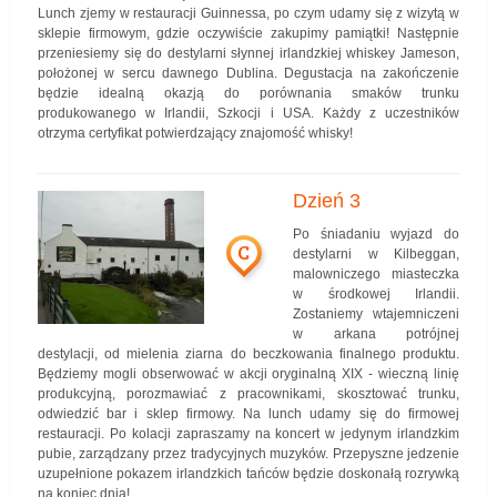
Lunch zjemy w restauracji Guinnessa, po czym udamy się z wizytą w
sklepie firmowym, gdzie oczywiście zakupimy pamiątki! Następnie
przeniesiemy się do destylarni słynnej irlandzkiej whiskey Jameson,
położonej w sercu dawnego Dublina. Degustacja na zakończenie
będzie idealną okazją do porównania smaków trunku
produkowanego w Irlandii, Szkocji i USA. Każdy z uczestników
otrzyma certyfikat potwierdzający znajomość whisky!
Dzień 3
Po śniadaniu wyjazd do
C
destylarni w Kilbeggan,
malowniczego miasteczka
w środkowej Irlandii.
Zostaniemy wtajemniczeni
w arkana potrójnej
destylacji, od mielenia ziarna do beczkowania finalnego produktu.
Będziemy mogli obserwować w akcji oryginalną XIX - wieczną linię
produkcyjną, porozmawiać z pracownikami, skosztować trunku,
odwiedzić bar i sklep firmowy. Na lunch udamy się do firmowej
restauracji. Po kolacji zapraszamy na koncert w jedynym irlandzkim
pubie, zarządzany przez tradycyjnych muzyków. Przepyszne jedzenie
uzupełnione pokazem irlandzkich tańców będzie doskonałą rozrywką
na koniec dnia!