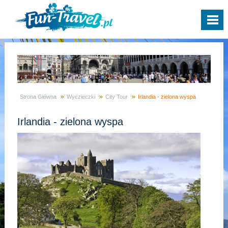
Strona Główna
Wyczieczki
City Tour
Irlandia - zielona wyspa
Irlandia - zielona wyspa