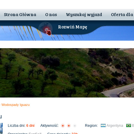
Strona Główna
O nas
Wyszukaj wyjazd
Oferta dla
Rozwiń Mapę
 - Wodospady Iguazu
u
Liczba dni:
6 dni
Aktywność:
Region:
Argentyna
B
 Nam