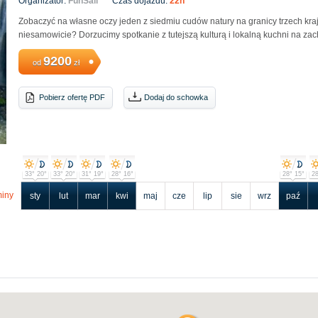
Organizator:
FunSail
Czas dojazdu:
22h
Zobaczyć na własne oczy jeden z siedmiu cudów natury na granicy trzech kr
niesamowicie? Dorzucimy spotkanie z tutejszą kulturą i lokalną kuchni na zac
9200
od
zł
Pobierz ofertę PDF
Dodaj do schowka
33° 20°
33° 20°
31° 19°
28° 16°
28° 15°
28
iny
sty
lut
mar
kwi
maj
cze
lip
sie
wrz
paź