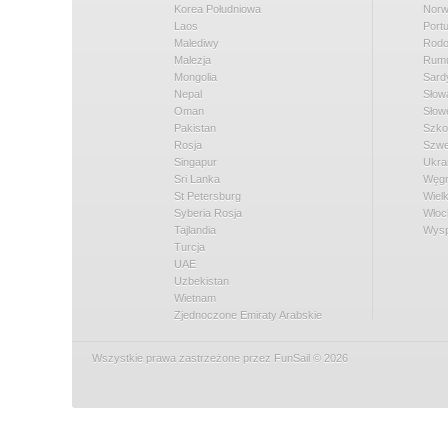
Korea Południowa
Norw
Laos
Portu
Malediwy
Rod
Malezja
Rumu
Mongolia
Sard
Nepal
Słow
Oman
Słow
Pakistan
Szko
Rosja
Szwe
Singapur
Ukra
Sri Lanka
Węg
St Petersburg
Wielk
Syberia Rosja
Włoc
Tajlandia
Wysp
Turcja
UAE
Uzbekistan
Wietnam
Zjednoczone Emiraty Arabskie
Wszystkie prawa zastrzeżone przez FunSail © 2026