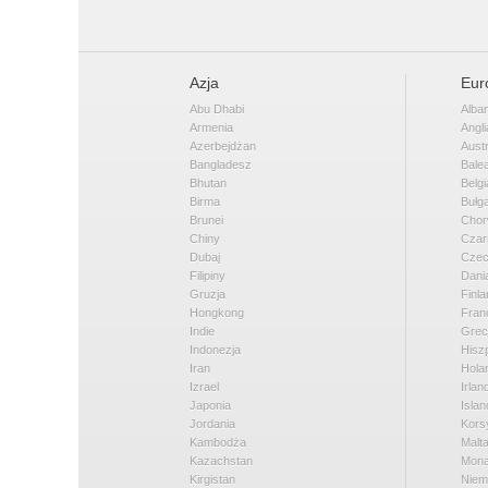
Azja
Eur
Abu Dhabi
Alban
Armenia
Angli
Azerbejdżan
Austr
Bangladesz
Bale
Bhutan
Belgi
Birma
Bułga
Brunei
Chor
Chiny
Czar
Dubaj
Cze
Filipiny
Dani
Gruzja
Finla
Hongkong
Fran
Indie
Grec
Indonezja
Hisz
Iran
Hola
Izrael
Irlan
Japonia
Islan
Jordania
Kors
Kambodża
Malt
Kazachstan
Mon
Kirgistan
Niem