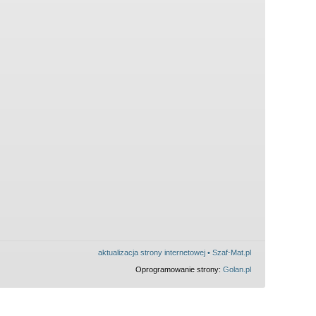
aktualizacja strony internetowej • Szaf-Mat.pl
Oprogramowanie strony:
Golan.pl