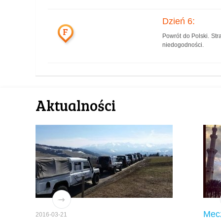
Dzień 6:
F
Powrót do Polski. St
niedogodności.
Aktualności
Mec
2016-03-21