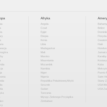
opa
Afryka
Amery
ia
Angola
Baham
a
Czad
Belize
ia
Egipt
Domini
ary
Etiopia
Floryda
a
Kenia
Gwatem
ria
Libia
Haiti
wacja
Madagaskar
Hondur
nogóra
Mali
Jamaic
chy
Maroko
Karaiby
a
Mauretania
Kostary
ndia
Mozambik
Kuba
cja
Namibia
Meksyk
ja
Niger
Puerto 
pania
Nigeria
Saint V
ndia
Republika Południowej Afryki
Stany Z
dia
Seszele
USA Ws
dia
Sudan
USA Za
yka
Tanzania
a
Wyspy Zielonego Przylądka
ako
Zimbabwe
cy