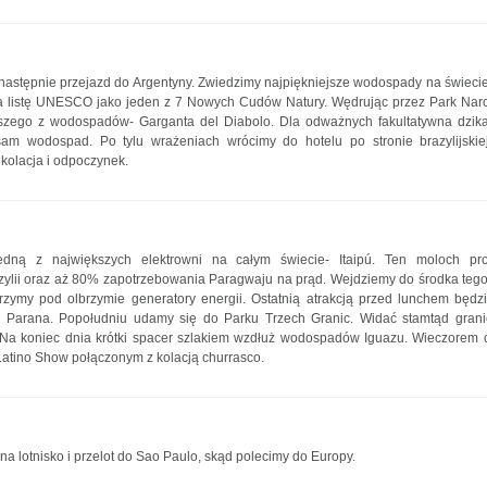
 następnie przejazd do Argentyny. Zwiedzimy najpiękniejsze wodospady na świec
a listę UNESCO jako jeden z 7 Nowych Cudów Natury. Wędrując przez Park Nar
szego z wodospadów- Garganta del Diabolo. Dla odważnych fakultatywna dzika
m wodospad. Po tylu wrażeniach wrócimy do hotelu po stronie brazylijskie
 kolacja i odpoczynek.
jedną z największych elektrowni na całym świecie- Itaipú. Ten moloch p
ylii oraz aż 80% zapotrzebowania Paragwaju na prąd. Wejdziemy do środka teg
rzymy pod olbrzymie generatory energii. Ostatnią atrakcją przed lunchem będz
e Parana. Popołudniu udamy się do Parku Trzech Granic. Widać stamtąd grani
. Na koniec dnia krótki spacer szlakiem wzdłuż wodospadów Iguazu. Wieczorem
Latino Show połączonym z kolacją churrasco.
 na lotnisko i przelot do Sao Paulo, skąd polecimy do Europy.