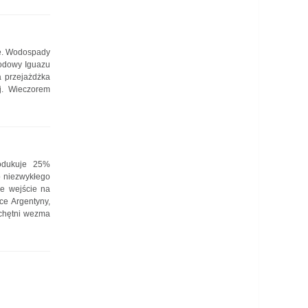
ie. Wodospady
odowy Iguazu
 przejażdżka
j. Wieczorem
rodukuje 25%
o niezwykłego
ie wejście na
ce Argentyny,
 chętni wezma