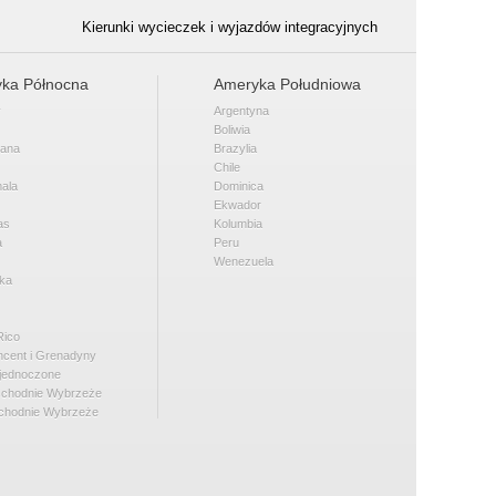
Kierunki wycieczek i wyjazdów integracyjnych
ka Północna
Ameryka Południowa
y
Argentyna
Boliwia
kana
Brazylia
Chile
ala
Dominica
Ekwador
as
Kolumbia
a
Peru
Wenezuela
ka
Rico
incent i Grenadyny
jednoczone
chodnie Wybrzeże
chodnie Wybrzeże