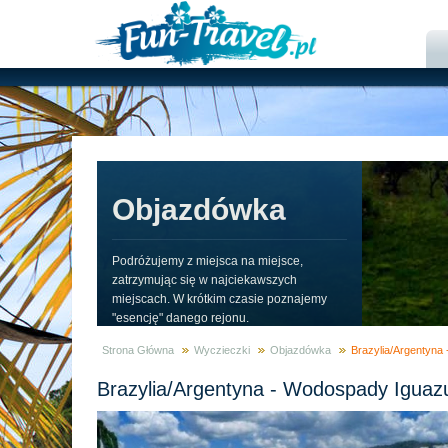
Objazdówka
Podróżujemy z miejsca na miejsce,
zatrzymując się w najciekawszych
miejscach. W krótkim czasie poznajemy
"esencję" danego rejonu.
Strona Główna
Wyczieczki
Objazdówka
Brazylia/Argentyna
Brazylia/Argentyna - Wodospady Iguaz
Zaufali