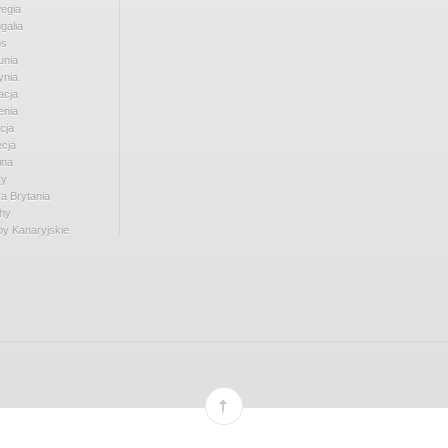
egia
galia
os
nia
ynia
acja
enia
cja
cja
ina
ry
a Brytania
hy
y Kanaryjskie