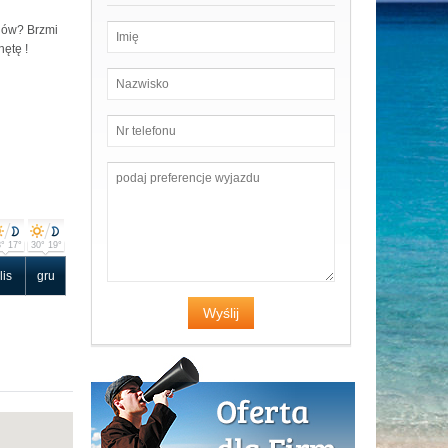
ajów? Brzmi
hętę !
° 17°
30° 19°
lis
gru