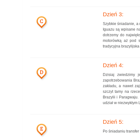
Dzień 3:
C
Szybkie śniadanie, a
Iguazu są wpisane n
dotrzemy do najwięk
motorówką aż pod sa
tradycyjna brazylijska
Dzień 4:
D
Dzisiaj zwiedzimy 
zapotrzebowania Braz
zakładu, a nawet zaj
szczyt tamy na rzec
Brazylii i Paragwaju
udział w niezwykłym 
Dzień 5:
E
Po śniadaniu transfer