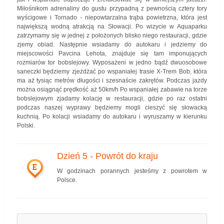
Miłośnikom adrenaliny do gustu przypadną z pewnością cztery tory
wyścigowe i Tornado - niepowtarzalna trąba powietrzna, która jest
największą wodną atrakcją na Słowacji. Po wizycie w Aquaparku
zatrzymamy się w jednej z położonych blisko niego restauracji, gdzie
zjemy obiad. Następnie wsiadamy do autokaru i jedziemy do
miejscowości Pavcina Lehota, znajduje się tam imponujących
rozmiarów tor bobslejowy. Wyposażeni w jedno bądź dwuosobowe
saneczki będziemy zjeżdżać po wspaniałej trasie X-Trem Bob, która
ma aż tysiąc metrów długości i szesnaście zakrętów. Podczas jazdy
można osiągnąć prędkość aż 50km/h Po wspaniałej zabawie na torze
bobslejowym zjadamy kolację w restauracji, gdzie po raz ostatni
podczas naszej wyprawy będziemy mogli cieszyć się słowacką
kuchnią. Po kolacji wsiadamy do autokaru i wyruszamy w kierunku
Polski.
Dzień 5 - Powrót do kraju
E
W godzinach porannych jesteśmy z powrotem w
Polsce.