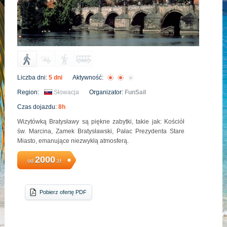
Liczba dni:
5 dni
Aktywność:
Region:
Słowacja
Organizator:
FunSail
Czas dojazdu:
8h
Wizytówką Bratysławy są piękne zabytki, takie jak: Kościół
św. Marcina, Zamek Bratysławski, Pałac Prezydenta Stare
Miasto, emanujące niezwykłą atmosferą.
2000
od
zł
Pobierz ofertę PDF