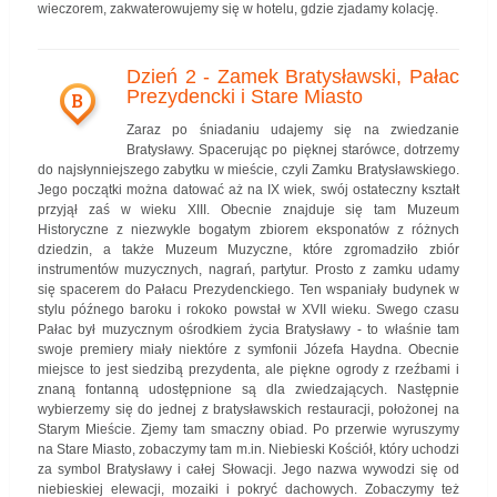
wieczorem, zakwaterowujemy się w hotelu, gdzie zjadamy kolację.
Dzień 2 - Zamek Bratysławski, Pałac
Prezydencki i Stare Miasto
B
Zaraz po śniadaniu udajemy się na zwiedzanie
Bratysławy. Spacerując po pięknej starówce, dotrzemy
do najsłynniejszego zabytku w mieście, czyli Zamku Bratysławskiego.
Jego początki można datować aż na IX wiek, swój ostateczny kształt
przyjął zaś w wieku XIII. Obecnie znajduje się tam Muzeum
Historyczne z niezwykle bogatym zbiorem eksponatów z różnych
dziedzin, a także Muzeum Muzyczne, które zgromadziło zbiór
instrumentów muzycznych, nagrań, partytur. Prosto z zamku udamy
się spacerem do Pałacu Prezydenckiego. Ten wspaniały budynek w
stylu późnego baroku i rokoko powstał w XVII wieku. Swego czasu
Pałac był muzycznym ośrodkiem życia Bratysławy - to właśnie tam
swoje premiery miały niektóre z symfonii Józefa Haydna. Obecnie
miejsce to jest siedzibą prezydenta, ale piękne ogrody z rzeźbami i
znaną fontanną udostępnione są dla zwiedzających. Następnie
wybierzemy się do jednej z bratysławskich restauracji, położonej na
Starym Mieście. Zjemy tam smaczny obiad. Po przerwie wyruszymy
na Stare Miasto, zobaczymy tam m.in. Niebieski Kościół, który uchodzi
za symbol Bratysławy i całej Słowacji. Jego nazwa wywodzi się od
niebieskiej elewacji, mozaiki i pokryć dachowych. Zobaczymy też