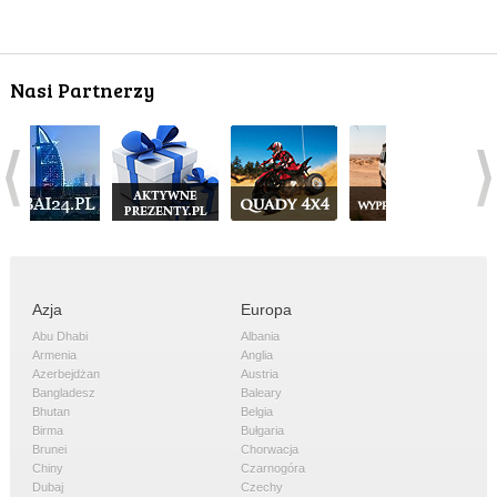
Nasi Partnerzy
Azja
Europa
Abu Dhabi
Albania
Armenia
Anglia
Azerbejdżan
Austria
Bangladesz
Baleary
Bhutan
Belgia
Birma
Bułgaria
Brunei
Chorwacja
Chiny
Czarnogóra
Dubaj
Czechy