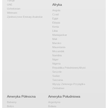
Turcja
Afryka
UAE
Uzbekistan
Angola
Wietnam
Czad
Zjednoczone Emiraty Arabskie
Egipt
Etiopia
Kenia
Libia
Madagaskar
Mali
Maroko
Mauretania
Mozambik
Namibia
Niger
Nigeria
Republika Południowej Afryki
Seszele
Sudan
Tanzania
Wyspy Zielonego Przylądka
Zimbabwe
Ameryka Północna
Ameryka Południowa
Bahamy
Argentyna
Belize
Boliwia