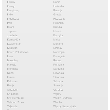
Filipiny
Dania
Gruzja
Finlandia
Hongkong
Francja
Indie
Grecja
Indonezja
Hiszpania
Iran
Holandia
Izrael
Irlandia
Japonia
Islandia
Jordania
Korsyka
Kambodża
Malta
Kazachstan
Monako
Kirgistan
Niemcy
Korea Południowa
Norwegia
Laos
Portugalia
Malediwy
Rodos
Malezja
Rumunia
Mongolia
Sardynia
Nepal
Słowacja
Oman
Słowenia
Pakistan
Szkocja
Rosja
Szwecja
Singapur
Ukraina
Sri Lanka
Węgry
St Petersburg
Wielka Brytania
Syberia Rosja
Włochy
Tajlandia
Wyspy Kanaryjskie