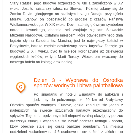
Stary Ratusz, jego budowę rozpoczęto w XIII a zakończono w XV
wieku. Jest to najstarszy ratusz na Słowacji. Później udamy się do
Zamku Devin, górującego na skalistym brzegu Dunaju, przy ujściu
Moraw. Stanowi on pozostałość po grodzie z czasów Państwa
Wielkomorawskiego. W XIX wieku Devin stał się głównym symbolem
narodu słowackiego, obecnie zaś znajduje się tam Słowackie
Muzeum Narodowe. Ostatnim miejscem, które odwiedzimy tego dnia
będzie słynna Katedra św. Marcina, jest to największy kościół w
Bratysławie, bardzo chętnie odwiedzany przez turystów. Zaczęto go
budować w XIII wieku, było to miejsce koronacyjne aż dziewięciu
węgierskich królów, w tym Marii Teresy. Wieczorem wracamy do
naszego hotelu na kolację oraz nocleg.
Dzień 3 - Wyprawa do Ośrodka
sportów wodnych i bitwa paintballowa
C
Po śniadaniu w hotelu wsiadamy do autokaru i
jedziemy do położonego ok. 20 km od Bratysławy
Ośrodka sportów wodnych Čunovo, gdzie znajduje się jeden z
najlepszych na świecie sztucznych kanałów przeznaczony do
spływów. Tego dnia będziemy mieli niepowtarzalną okazję, by poczuć
dreszczyk emocji i wspaniale się bawić podczas raftingu - sportu,
który obecnie staje się coraz bardziej popularny. Na miejscu
podzieleni zostaniemy na 4-6 osobowe grupy, każdej z takich grup