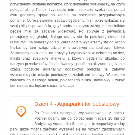
przydzielony zostanie instruktor, który dokładnie wytłumaczy, na czym
polega rafting. Po ok. trzydziestu min instruktażu czeka nas ponad
dwu godzinny spływ po kanale na specjalnie przygotowanym
pontonie. Oprócz świetnej zabawy będziemy mieli także wykazać się
swoją siłą i sprawnością, gdyż podczas spływu każdy z uczestników
będzie miał za zadanie wiosłować. Po spływie z pewnością
poczujemy się głodni, dlatego udamy się do położonej nieopodal
restauracji na smaczny obiad. Zaraz potem wybierzemy się do Action
Parku, by tam wziąć udział w prawdziwej paintballowej bitwie.
Zostaniemy podzieleni na drużyny i wyposażeni w ochronną odzież,
maski oraz specjalne markery, z których będziemy strzelać do
naszych przeciwników. Jest to świetny sposób na aktywne spędzenie
czasu, poczucie adrenaliny, dodatkowo podczas tej zabawy
wzmacniają się relację pomiędzy uczestnikami zabawy. Wieczorem
wracamy do naszego hotelu, położonego blisko Bratysławy. Czekać
tam na nas już będzie smaczna kolacja.
Dzień 4 - Aquapark i tor bobslejowy
D
Po śniadaniu następuje wykwaterowanie z hotelu.
Później udamy się do położonego niecałe 20 km od
Bratysławy Aquaparku Senec - jest to wspaniały wodny
park, gdzie można zarówno wyszaleć się na różnych zjeżdżalniach
jak i wspaniale odpocząć i zrelaksować się w tamtejszym jacuzzi.